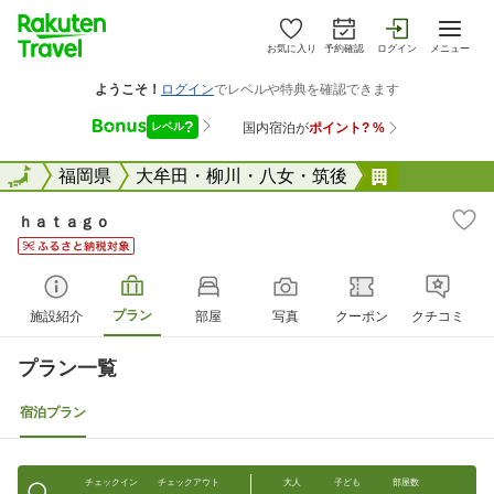
お気に入り
予約確認
ログイン
メニュー
全国
全国
福岡県
大牟田・柳川・八女・筑後
ｈａｔａｇ
ｈａｔａｇｏ
プラン
施設紹介
部屋
写真
クーポン
クチコミ
プラン一覧
宿泊プラン
チェックイン
チェックアウト
大人
子ども
部屋数