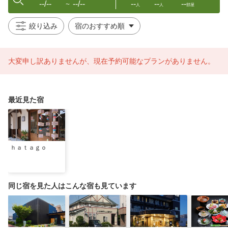
--/--
--/--
--
--
--
〜
人
人
部屋
絞り込み
大変申し訳ありませんが、現在予約可能なプランがありません。
最近見た宿
ｈａｔａｇｏ
同じ宿を見た人はこんな宿も見ています