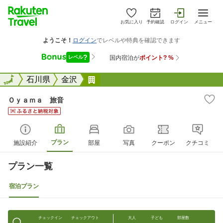
お気に入り
予約確認
ログイン
メニュー
全国
全国
石川県
金沢
Ｏｙａｍａ 旅音
Ｏｙａｍａ 旅音
プラン
施設紹介
部屋
写真
クーポン
クチコミ
プラン一覧
宿泊プラン
チェックイン
チェックアウト
大人
子ども
部屋数