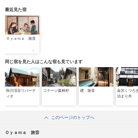
最近見た宿
Ｏｙａｍａ 旅音
同じ宿を見た人はこんな宿も見ています
秋川渓谷リバーテ
コテージ森林村
礎 旅音
金沢くつ
ィオ
泊まり木
このページのトップへ
Ｏｙａｍａ 旅音