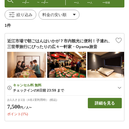
--/--
--/--
--
--
--
〜
人
人
部屋
絞り込み
1件
近江市場で朝ごはんはいかが？市内観光に便利！子連れ、
三世帯旅行にぴったりの広々一軒家・Oyama旅音
お1人さま1泊（4名1室利用時） (税込)
詳細を見る
7,500
円
／人〜
ポイント(1%)