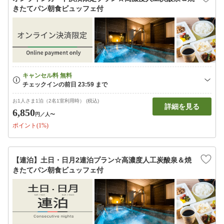
きたてパン朝食ビュッフェ付
お1人さま1泊（2名1室利用時） (税込)
詳細を見る
6,850
円
／人〜
ポイント(1%)
【連泊】土日・日月2連泊プラン☆高濃度人工炭酸泉＆焼
きたてパン朝食ビュッフェ付