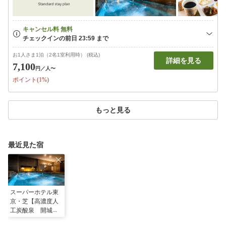
お1人さま1泊（2名1室利用時） (税込)
詳細を見る
7,100
円
／人〜
ポイント(1%)
もっと見る
最近見た宿
スーパーホテル東
京・芝【高濃度人
工炭酸泉 開城の
湯】