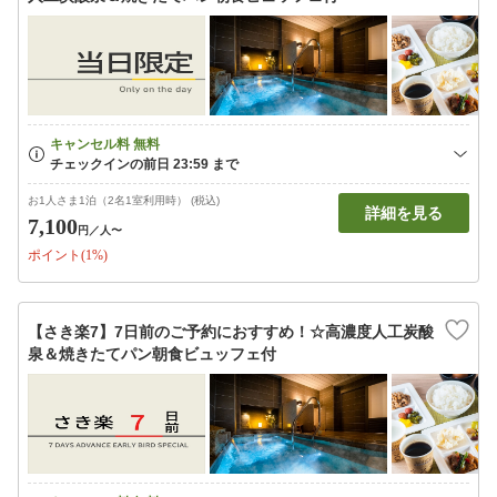
お1人さま1泊（2名1室利用時） (税込)
詳細を見る
7,100
円
／人〜
ポイント(1%)
【さき楽7】7日前のご予約におすすめ！☆高濃度人工炭酸
泉＆焼きたてパン朝食ビュッフェ付