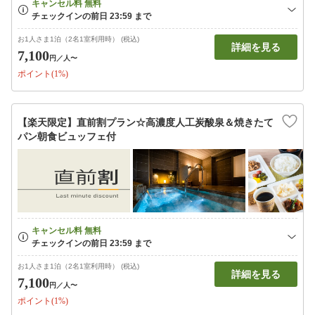
お1人さま1泊（2名1室利用時） (税込)
詳細を見る
7,100
円
／人〜
ポイント(1%)
【楽天限定】直前割プラン☆高濃度人工炭酸泉＆焼きたて
パン朝食ビュッフェ付
お1人さま1泊（2名1室利用時） (税込)
詳細を見る
7,100
円
／人〜
ポイント(1%)