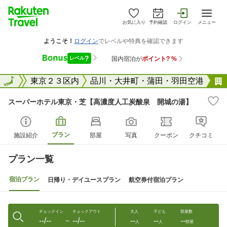
お気に入り
予約確認
ログイン
メニュー
東京都
全国
東京２３区内
品川・大井町・蒲田・羽田空港
スーパーホテル東京・芝【高濃度人工炭酸泉 開城の湯】
プラン
施設紹介
部屋
写真
クーポン
クチコミ
プラン一覧
宿泊プラン
日帰り・デイユースプラン
航空券付宿泊プラン
チェックイン
チェックアウト
大人
子ども
部屋数
--/--
--/--
--
--
--
〜
人
人
部屋