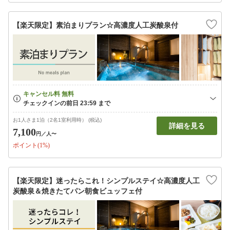
【楽天限定】素泊まりプラン☆高濃度人工炭酸泉付
お1人さま1泊（2名1室利用時） (税込)
詳細を見る
7,100
円
／人〜
ポイント(1%)
【楽天限定】迷ったらこれ！シンプルステイ☆高濃度人工
炭酸泉＆焼きたてパン朝食ビュッフェ付