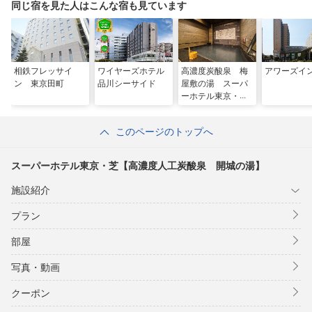
同じ宿を見た人はこんな宿も見ています
相鉄フレッサイ
ワイヤーズホテル
高濃度炭酸泉 梅
アワーズイ
ン 東京田町
品川シーサイド
屋敷の湯 スーパ
ーホテル東京・Ｊ
Ｒ蒲田西口
このページのトップへ
スーパーホテル東京・芝【高濃度人工炭酸泉 開城の湯】
施設紹介
プラン
部屋
写真・動画
クーポン