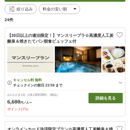
絞り込み
24件
【30日以上の連泊限定！】マンスリープラ☆高濃度人工炭
酸泉＆焼きたてパン朝食ビュッフェ付
お1人さま1泊（2名1室利用時） (税込)
詳細を見る
6,600
円
／人〜
ポイント(1%)
オンラインカード決済限定プラン☆高濃度人工炭酸泉＆焼