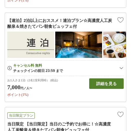
ポイント(1%)
【連泊】2泊以上におススメ！連泊プラン☆高濃度人工炭
酸泉＆焼きたてパン朝食ビュッフェ付
お1人さま1泊（2名1室利用時） (税込)
詳細を見る
7,000
円
／人〜
ポイント(1%)
当日限定プラン
当日限定 【当日限定】当日のご予約でお得に！☆高濃度
人工炭酸泉＆焼きたてパン朝食ビュッフェ付