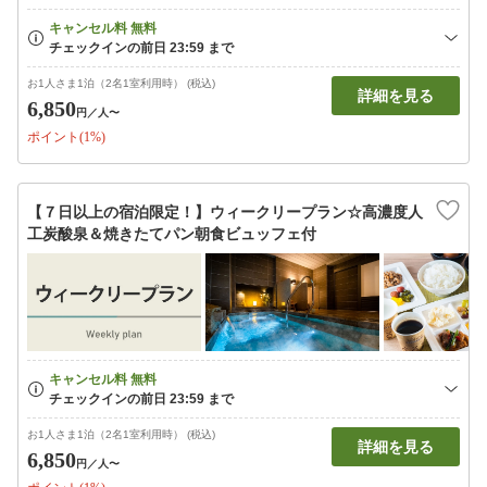
お1人さま1泊（2名1室利用時） (税込)
詳細を見る
6,850
円
／人〜
ポイント(1%)
【７日以上の宿泊限定！】ウィークリープラン☆高濃度人
工炭酸泉＆焼きたてパン朝食ビュッフェ付
お1人さま1泊（2名1室利用時） (税込)
詳細を見る
6,850
円
／人〜