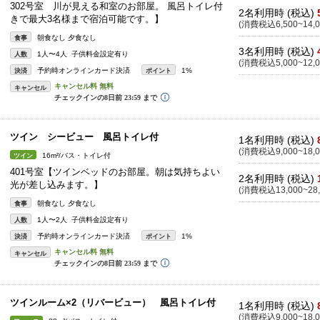
302号室 川が見える和室のお部屋。 風呂トイレ付
2名利用時 (税込)
きで最大3名様まで宿泊可能です。】
(消費税込6,500~14,0
朝食なし 夕食なし
食事
3名利用時 (税込)
1人〜4人 子供料金設定有り
人数
(消費税込5,000~12,0
予約時オンラインカード決済
1%
決済
ポイント
キャンセル
ツイン シービュー 風呂トイレ付
1名利用時 (税込)
(消費税込9,000~18,0
16m²/バス・トイレ付
ツイン
401号室【ツインベッドのお部屋。朝は気持ちよい
2名利用時 (税込)
光が差し込みます。】
(消費税込13,000~28,
朝食なし 夕食なし
食事
1人〜2人 子供料金設定有り
人数
予約時オンラインカード決済
1%
決済
ポイント
キャンセル
ツインルーム×2（リバービュー） 風呂トイレ付
1名利用時 (税込)
(消費税込9,000~18,0