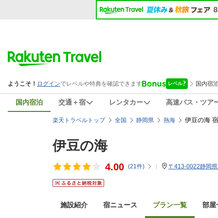
国内宿泊
交通＋宿
レンタカー
高速バス・ツア
伊豆の海 
楽天トラベルトップ
全国
静岡県
熱海
伊豆の海
4.00
(
21
件)
〒413-0022静岡
施設紹介
宿ニュース
プラン一覧
部屋