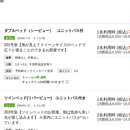
1日
ダブルベッド（シービュー） ユニットバス付
1名利用時 (税込)
(消費税込8,500~18,0
12m²/バス・トイレ付
ダブル
201号室【海が見えてクイーンサイズのベッドで
2名利用時 (税込)
広々と寝ることのできるお部屋です】
(消費税込6,500~14,0
朝食なし 夕食なし
食事
1人〜2人 子供料金設定有り
人数
予約時オンラインカード決済
1%
決済
ポイント
キャンセル
ツインベッド(リバービュー) ユニットバス付き
1名利用時 (税込)
(消費税込9,000~18,0
20m²/バス・トイレ付
ツイン
203号室【ツインベッドのお部屋。朝は気持ち良い
2名利用時 (税込)
光が差し込みます】 ※室内にユニットバスがつい
(消費税込6,500~14,0
ています。