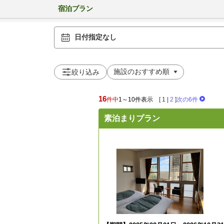
宿泊プラン
日付指定なし
絞り込み
16
件中
1～10件表示
[
1
|
2
]
次の6件
素泊まりプラン