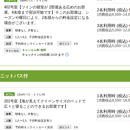
28m²/バス・トイレ付
フォース
402号室【ツインの寝室が 2部屋ある広めのお部
2名利用時 (税込)
屋。4名様まで宿泊可能です】※このお部屋は、シ
(消費税込6,500~14,0
ーズンや曜日により、2名様からの料金設定になる
場合がございます。
3名利用時 (税込)
(消費税込5,000~12,0
朝食なし 夕食なし
食事
1人〜4人 子供料金設定有り
人数
4名利用時 (税込)
予約時オンラインカード決済
1%
決済
ポイント
(消費税込5,000~11,5
キャンセル
ニットバス付
12m²/バス・トイレ付
ダブル
1名利用時 (税込)
(消費税込8,500~18,0
201号室【海が見えてクイーンサイズのベッドで
広々と寝ることのできるお部屋です】
2名利用時 (税込)
朝食なし 夕食なし
食事
(消費税込6,500~14,0
1人〜2人 子供料金設定有り
人数
予約時オンラインカード決済
1%
決済
ポイント