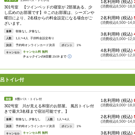
25m²/バス・トイレ付
フォース
1名利用時 (税込)
(消費税込8,500~18,0
301号室 【ツインベッドの寝室が 2部屋ある、少
し広めのお部屋です】※このお部屋は、シーズンや
2名利用時 (税込)
曜日により、2名様からの料金設定になる場合がご
(消費税込6,500~14,0
ざいます。
朝食なし 夕食なし
食事
3名利用時 (税込)
1人〜4人 子供料金設定有り
人数
(消費税込5,000~12,0
予約時オンラインカード決済
1%
決済
ポイント
4名利用時 (税込)
キャンセル
(消費税込5,000~12,0
呂トイレ付
6畳/バス・トイレ付
和室
1名利用時 (税込)
(消費税込9,000~18,0
302号室 川が見える和室のお部屋。 風呂トイレ付
きで最大3名様まで宿泊可能です。】
2名利用時 (税込)
朝食なし 夕食なし
1人〜4人
食事
人数
(消費税込6,500~14,0
予約時オンラインカード決済
1%
決済
ポイント
3名利用時 (税込)
キャンセル