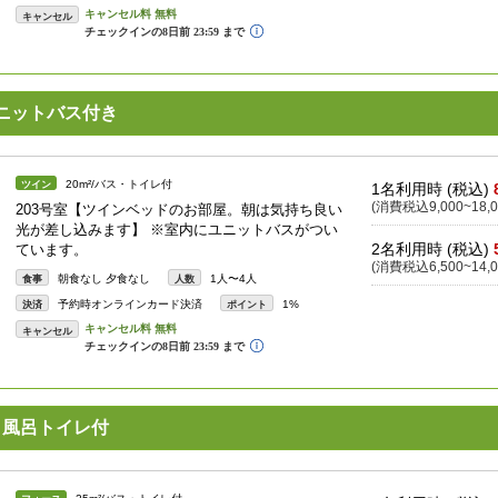
キャンセル
ユニットバス付き
20m²/バス・トイレ付
ツイン
1名利用時 (税込)
(消費税込9,000~18,0
203号室【ツインベッドのお部屋。朝は気持ち良い
光が差し込みます】 ※室内にユニットバスがつい
2名利用時 (税込)
ています。
(消費税込6,500~14,0
朝食なし 夕食なし
1人〜4人
食事
人数
予約時オンラインカード決済
1%
決済
ポイント
キャンセル
 風呂トイレ付