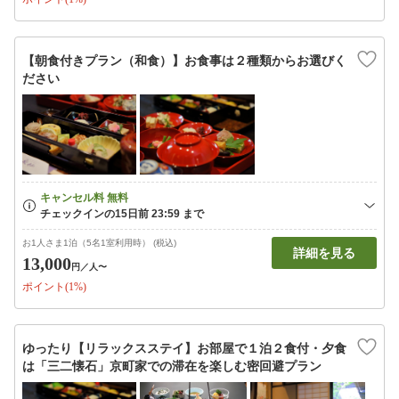
【朝食付きプラン（和食）】お食事は２種類からお選びく
ださい
お1人さま1泊（5名1室利用時） (税込)
詳細を見る
13,000
円
／人〜
ポイント(1%)
ゆったり【リラックスステイ】お部屋で１泊２食付・夕食
は「三二懐石」京町家での滞在を楽しむ密回避プラン