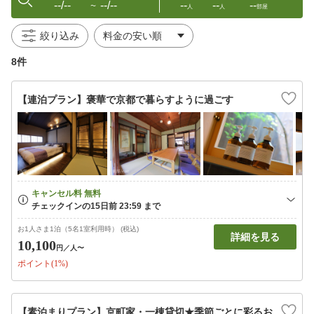
--/--
--/--
--
--
--
〜
人
人
部屋
絞り込み
8件
【連泊プラン】褒華で京都で暮らすように過ごす
お1人さま1泊（5名1室利用時） (税込)
詳細を見る
10,100
円
／人〜
ポイント(1%)
【素泊まりプラン】京町家・一棟貸切★季節ごとに彩るお