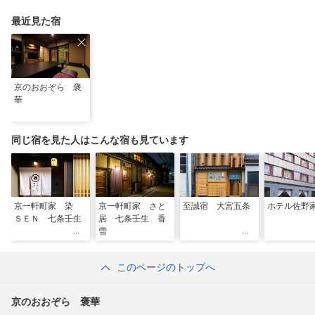
最近見た宿
京のおおぞら 褒
華
同じ宿を見た人はこんな宿も見ています
京一軒町家 染
京一軒町家 さと
至誠宿 大宮五条
ホテル佐野
ＳＥＮ 七条壬生
居 七条壬生 香
雪
このページのトップへ
京のおおぞら 褒華