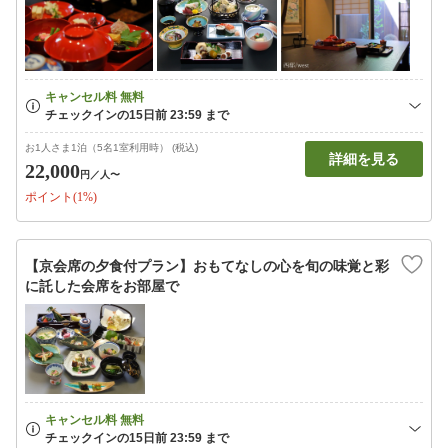
お1人さま1泊（5名1室利用時） (税込)
詳細を見る
22,000
円
／人〜
ポイント(1%)
【京会席の夕食付プラン】おもてなしの心を旬の味覚と彩
に託した会席をお部屋で