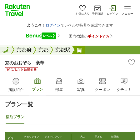
お気に入り
予約確認
ログイン
メニュー
全国
全国
京都府
京都
京都駅
京のおおぞら 褒華
京のおおぞら 褒華
プラン
施設紹介
部屋
写真
クーポン
クチコミ
プラン一覧
宿泊プラン
チェックイン
チェックアウト
大人
子ども
部屋数