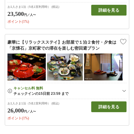
お1人さま1泊（5名1室利用時） (税込)
詳細を見る
23,500
円
／人〜
ポイント(1%)
豪華に【リラックスステイ】お部屋で１泊２食付・夕食は
「京懐石」京町家での滞在を楽しむ密回避プラン
お1人さま1泊（5名1室利用時） (税込)
詳細を見る
26,000
円
／人〜
ポイント(1%)