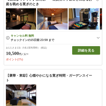
庭を眺める寛ぎのとき
お1人さま1泊（5名1室利用時） (税込)
詳細を見る
10,500
円
／人〜
ポイント(1%)
【褒華・東邸】心穏やかになる寛ぎ時間・ガーデンスイー
ト