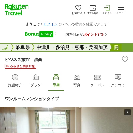
お気に入り
予約確認
ログイン
メニュー
全国
全国
岐阜県
中津川・多治見・恵那・美濃加茂
ビジ
ビジネス旅館 清楽
部屋
施設紹介
プラン
写真
クーポン
クチコミ
ワンルームマンションタイプ
1/1