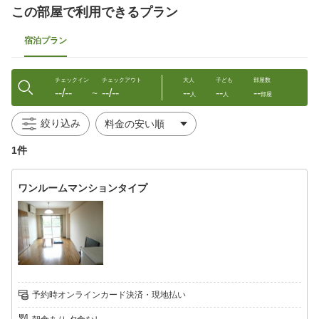
電子レンジ（一部・要予約）
電気シーツ
この部屋で利用できるプラン
宿泊プラン
チェックイン
チェックアウト
大人
子ども
部屋数
--/--
--/--
--
--
--
〜
人
人
部屋
絞り込み
1件
ワンルームマンションタイプ
予約時オンラインカード決済・現地払い