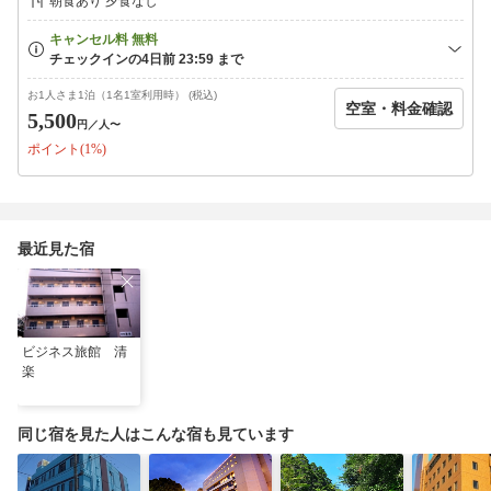
朝食あり 夕食なし
お1人さま1泊（1名1室利用時） (税込)
空室・料金確認
5,500
円
／人〜
ポイント(1%)
最近見た宿
ビジネス旅館 清
楽
同じ宿を見た人はこんな宿も見ています