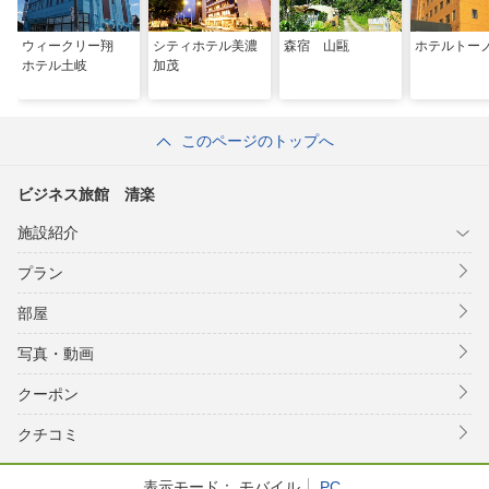
ウィークリー翔
シティホテル美濃
森宿 山甌
ホテルトー
ホテル土岐
加茂
このページのトップへ
ビジネス旅館 清楽
施設紹介
プラン
部屋
写真・動画
クーポン
クチコミ
表示モード：
モバイル
PC