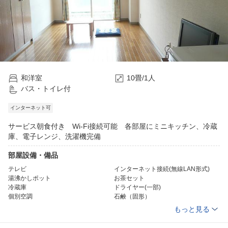
和洋室
10畳/1人
バス・トイレ付
インターネット可
サービス朝食付き Wi-Fi接続可能 各部屋にミニキッチン、冷蔵
庫、電子レンジ、洗濯機完備
部屋設備・備品
テレビ
インターネット接続(無線LAN形式)
湯沸かしポット
お茶セット
冷蔵庫
ドライヤー(一部)
個別空調
石鹸（固形）
ボディーソープ
リンスインシャンプー
もっと見る
ハミガキセット
タオル
バスタオル
浴衣