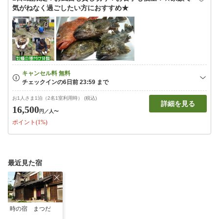
気がねなく過ごしたい方におすすめ★
お1人さま1泊（2名1室利用時） (税込)
詳細を見る
16,500
円
／人〜
ポイント(1%)
最近見た宿
時の宿 まつだ