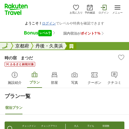
お気に入り
予約確認
ログイン
メニュー
全国
全国
京都府
丹後・久美浜
時の宿 まつだ
時の宿 まつだ
プラン
施設紹介
部屋
写真
クーポン
クチコミ
プラン一覧
宿泊プラン
チェックイン
チェックアウト
大人
子ども
部屋数