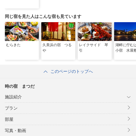
同じ宿を見た人はこんな宿も見ています
むらきた
久美浜の宿 つる
レイクサイド 琴
湖畔に佇む
や
引
小宿 水屋
このページのトップへ
時の宿 まつだ
施設紹介
プラン
部屋
写真・動画