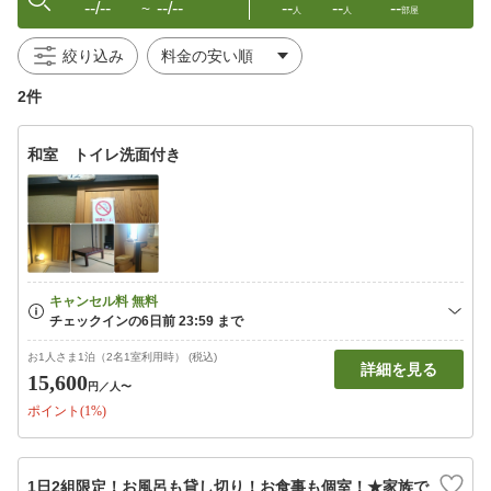
--/--
--/--
--
--
--
〜
人
人
部屋
絞り込み
2件
和室 トイレ洗面付き
お1人さま1泊（2名1室利用時） (税込)
詳細を見る
15,600
円
／人〜
ポイント(1%)
1日2組限定！お風呂も貸し切り！お食事も個室！★家族で