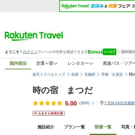
国内宿泊
交通＋宿
レンタカー
高速バス・ツア
時
楽天トラベルトップ
全国
京都府
丹後・久美浜
時の宿 まつだ
5.00
(
38
件)
〒629-3422京
施設紹介
プラン一覧
部屋一覧
写真・動