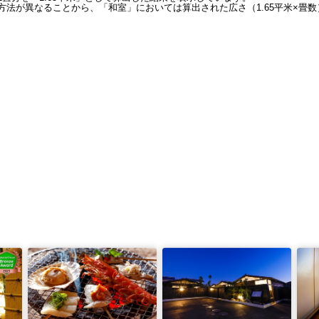
法が異なることから、「和室」においては算出された広さ（1.65平米×畳数