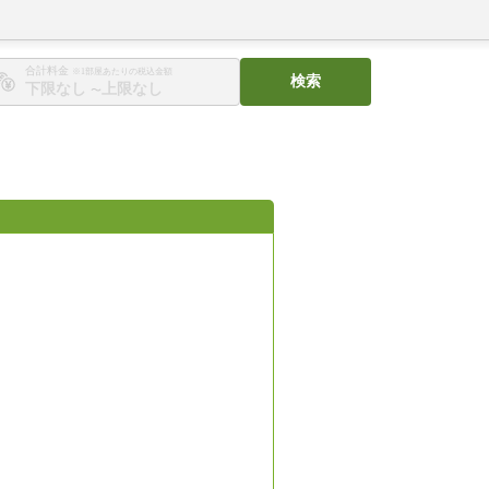
合計料金
※1部屋あたりの税込金額
検索
〜