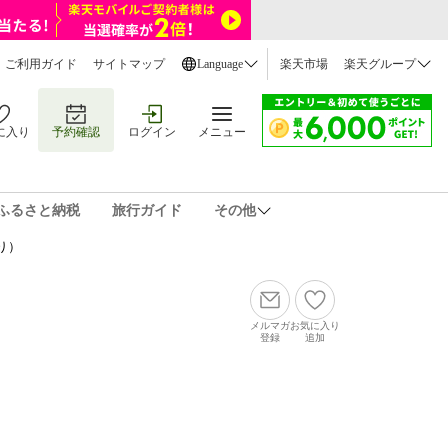
ご利用ガイド
サイトマップ
Language
楽天市場
楽天グループ
に入り
予約確認
ログイン
メニュー
ふるさと納税
旅行ガイド
その他
り）
メルマガ
お気に入り
登録
追加