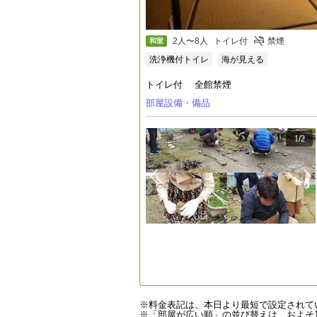
2人〜8人
トイレ付
禁煙
和室
洗浄機付トイレ
海が見える
トイレ付 全館禁煙
部屋設備・備品
1
/
2
※料金表記は、本日より最短で設定されて
※「部屋が広い順」の並び替えは、およそ1