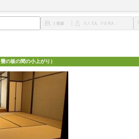
1
0
1
大人
子供
５畳の板の間の小上がり）