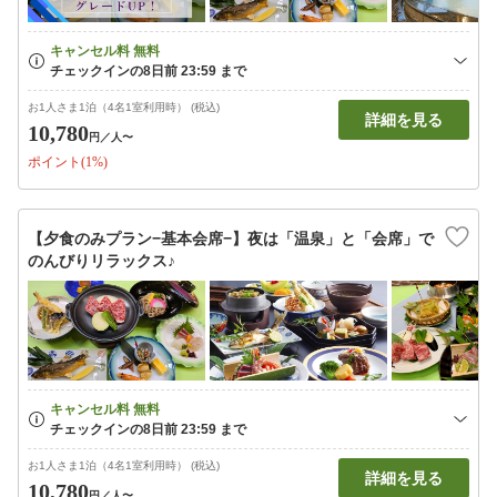
お1人さま1泊（4名1室利用時） (税込)
詳細を見る
10,780
円
／人〜
ポイント(1%)
【夕食のみプラン−基本会席−】夜は「温泉」と「会席」で
のんびりリラックス♪
お1人さま1泊（4名1室利用時） (税込)
詳細を見る
10,780
円
／人〜