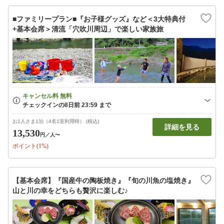
■ファミリープラン■『お子様グッズ』など＜3大特典付
+基本会席＞清流「穴吹川周辺」で楽しい家族旅
お1人さま1泊（4名1室利用時） (税込)
詳細を見る
13,530
円
／人〜
ポイント(1%)
【基本会席】『国産牛の陶板焼き』『旬の川魚の塩焼き』
山と川の幸をどちらも贅沢に楽しむ♪