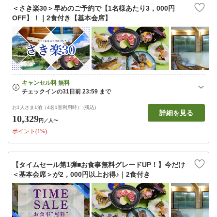
＜さき楽30＞早めのご予約で【1名様あたり3，000円
OFF】！｜2食付き【基本会席】
お1人さま1泊（4名1室利用時） (税込)
詳細を見る
10,329
円
／人〜
ポイント(1%)
【タイムセール第1弾■お食事無料グレードUP！】今だけ
＜基本会席＞が2，000円以上お得♪｜2食付き