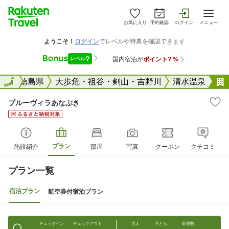
お気に入り
予約確認
ログイン
メニュー
全国
全国
徳島県
大歩危・祖谷・剣山・吉野川
清水温泉
ブルーヴィラあなぶき
プラン
施設紹介
部屋
写真
クーポン
クチコミ
プラン一覧
宿泊プラン
航空券付宿泊プラン
チェックイン
チェックアウト
大人
子ども
部屋数