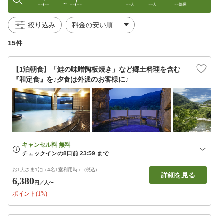
--/--
--/--
--
--
--
〜
人
人
部屋
絞り込み
15件
【1泊朝食】「鮭の味噌陶板焼き」など郷土料理を含む
『和定食』を♪夕食は外派のお客様に♪
お1人さま1泊（4名1室利用時） (税込)
詳細を見る
6,380
円
／人〜
ポイント(1%)