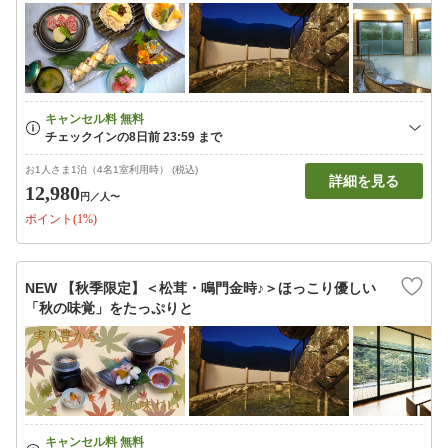
お1人さま1泊（4名1室利用時） (税込)
詳細を見る
12,980
円
／人〜
ポイント(1%)
NEW 【秋季限定】＜松茸・鳴門金時♪＞ほっこり優しい
「秋の味覚」をたっぷりと