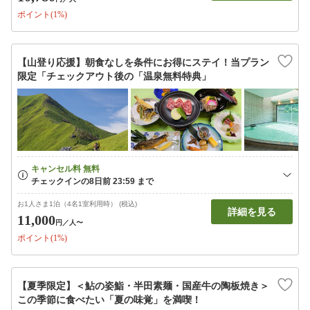
ポイント(1%)
【山登り応援】朝食なしを条件にお得にステイ！当プラン
限定「チェックアウト後の「温泉無料特典」
お1人さま1泊（4名1室利用時） (税込)
詳細を見る
11,000
円
／人〜
ポイント(1%)
【夏季限定】＜鮎の姿鮨・半田素麺・国産牛の陶板焼き＞
この季節に食べたい「夏の味覚」を満喫！