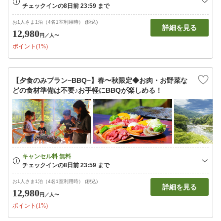
お1人さま1泊（4名1室利用時） (税込)
詳細を見る
12,980
円
／人〜
ポイント(1%)
【夕食のみプラン−BBQ−】春〜秋限定◆お肉・お野菜な
どの食材準備は不要♪お手軽にBBQが楽しめる！
お1人さま1泊（4名1室利用時） (税込)
詳細を見る
12,980
円
／人〜
ポイント(1%)