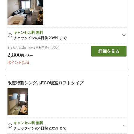
お1人さま1泊（4名1室利用時） (税込)
詳細を見る
2,800
円
／人〜
ポイント(1%)
限定特割シングルECO寝室ロフトタイプ