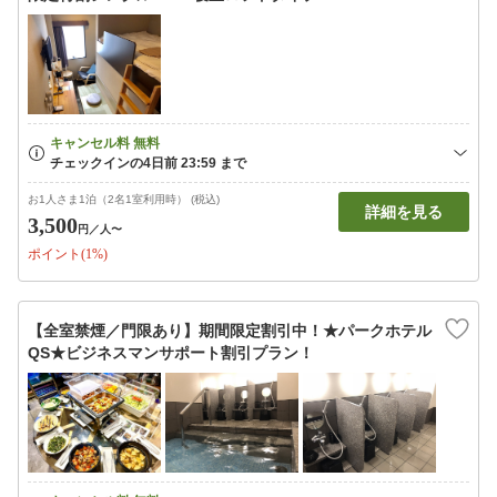
お1人さま1泊（2名1室利用時） (税込)
詳細を見る
3,500
円
／人〜
ポイント(1%)
【全室禁煙／門限あり】期間限定割引中！★パークホテル
QS★ビジネスマンサポート割引プラン！