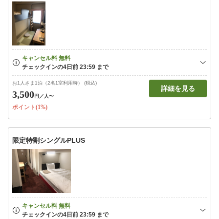
お1人さま1泊（2名1室利用時） (税込)
詳細を見る
3,500
円
／人〜
ポイント(1%)
限定特割シングルPLUS