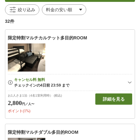
絞り込み
32件
限定特割マルチカルテット多目的ROOM
お1人さま1泊（4名1室利用時） (税込)
詳細を見る
2,800
円
／人〜
ポイント(1%)
限定特割マルチダブル多目的ROOM