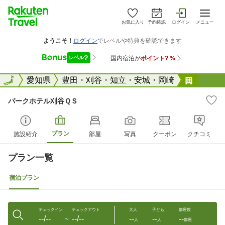
お気に入り
予約確認
ログイン
メニュー
全国
全国
愛知県
豊田・刈谷・知立・安城・岡崎
パーク
パークホテル刈谷ＱＳ
プラン
施設紹介
部屋
写真
クーポン
クチコミ
プラン一覧
宿泊プラン
チェックイン
チェックアウト
大人
子ども
部屋数
--/--
--/--
--
--
--
〜
人
人
部屋