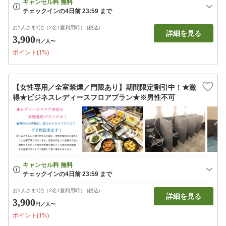
お1人さま1泊（2名1室利用時） (税込)
詳細を見る
3,900
円
／人〜
ポイント(1%)
【女性専用／全室禁煙／門限あり】期間限定割引中！★激
得★ビジネスレディースフロアプラン★※男性不可
お1人さま1泊（2名1室利用時） (税込)
詳細を見る
3,900
円
／人〜
ポイント(1%)