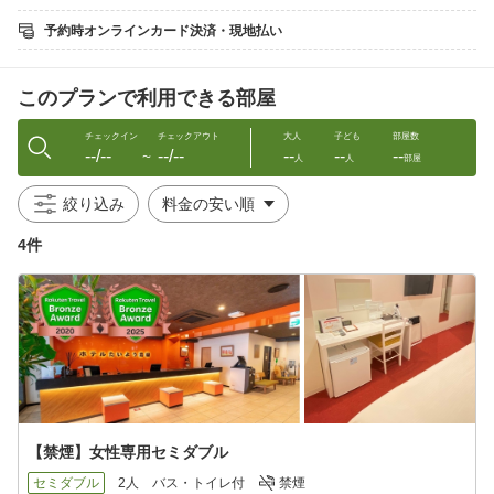
別空調で快適！
なんといっても、アクセス抜群！アーケード街（大街道）から徒
予約時オンラインカード決済・現地払い
歩５分。
居酒屋、コンビニ徒歩圏内にあり、ビジネスにも観光にも便利な
立地。
このプランで利用できる部屋
近隣のホテルには珍しい！専用駐車場完備（大型車もOK）※１泊
１０００円先着順
チェックイン
チェックアウト
大人
子ども
部屋数
--/--
--/--
--
--
--
素泊で予約したけど・・・
〜
人
人
部屋
やっぱり朝食付きにしておけばよかった。
絞り込み
＼＼そんな後悔しそうなアナタに／／
前日までの予約でお得に朝食を食べられるチャンス！
4件
グループ会社「たいよう農園」から毎朝届くフレッシュな野菜や
豚肉を使った朝食は口コミで大人気！
”ウリ”はなんといってもあっつあつの出来たてフレンチトースト！
外はカリッ中はとろ〜と。
実は・・・これを目当てに泊まる方もいらっしゃいます！
●●朝食バイキング●●
時間：６：００〜９：００（９：３０ CLOSE）
料金：通常５００円／当日１０００円
メニュー：フレンチトースト、フレッシュ野菜バー、豚肉料理、
【禁煙】女性専用セミダブル
おばんざい、たまご、ドリンクバーなど
セミダブル
2人
バス・トイレ付
禁煙