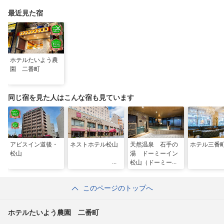
最近見た宿
ホテルたいよう農
園 二番町
同じ宿を見た人はこんな宿も見ています
アビスイン道後・
ネストホテル松山
天然温泉 石手の
ホテル三番
松山
湯 ドーミーイン
松山（ドーミーイ
ン・御宿野乃 ホ
テルズグループ）
このページのトップへ
ホテルたいよう農園 二番町