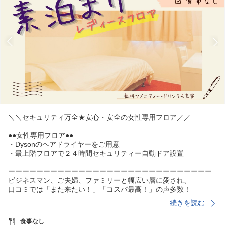
＼＼セキュリティ万全★安心・安全の女性専用フロア／／
●●女性専用フロア●●
・Dysonのヘアドライヤーをご用意
・最上階フロアで２４時間セキュリティー自動ドア設置
ーーーーーーーーーーーーーーーーーーーーーーーーーーーーー
ビジネスマン、ご夫婦、ファミリーと幅広い層に愛され、
口コミでは「また来たい！」「コスパ最高！」の声多数！
チェックアウトは余裕の１１時、館内無料コーヒーに、ソフトド
続きを読む
リンクが飲み放題！
リニューアルした清潔なお部屋に、部屋ごとで温度調節可能な個
食事なし