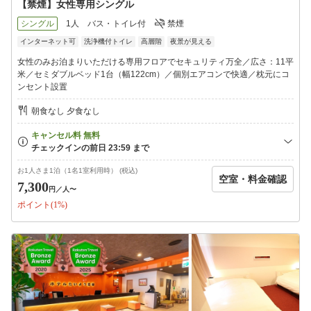
【禁煙】女性専用シングル
シングル
1人
バス・トイレ付
禁煙
インターネット可
洗浄機付トイレ
高層階
夜景が見える
女性のみお泊まりいただける専用フロアでセキュリティ万全／広さ：11平
米／セミダブルベッド1台（幅122cm）／個別エアコンで快適／枕元にコ
ンセント設置
朝食なし 夕食なし
お1人さま1泊（1名1室利用時） (税込)
空室・料金確認
7,300
円
／人〜
ポイント(1%)