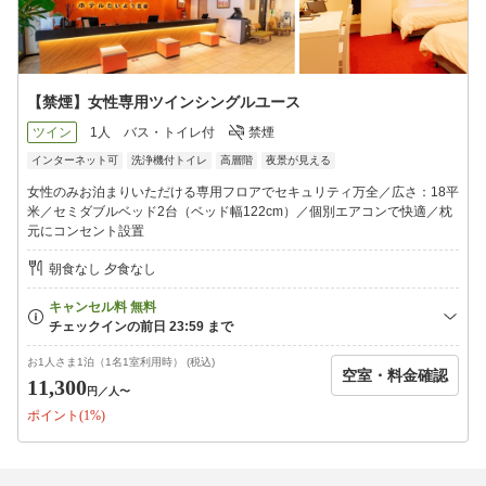
【禁煙】女性専用ツインシングルユース
ツイン
1人
バス・トイレ付
禁煙
インターネット可
洗浄機付トイレ
高層階
夜景が見える
女性のみお泊まりいただける専用フロアでセキュリティ万全／広さ：18平
米／セミダブルベッド2台（ベッド幅122cm）／個別エアコンで快適／枕
元にコンセント設置
朝食なし 夕食なし
お1人さま1泊（1名1室利用時） (税込)
空室・料金確認
11,300
円
／人〜
ポイント(1%)