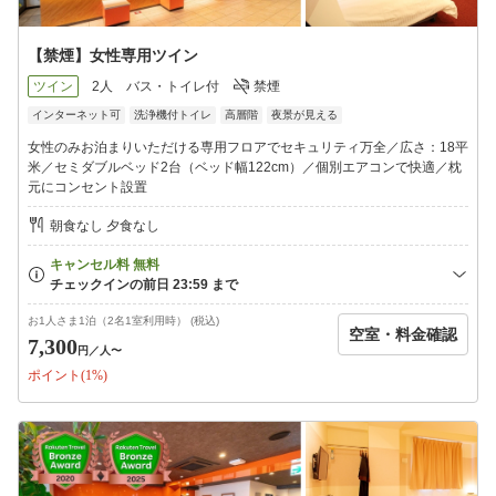
【禁煙】女性専用ツイン
ツイン
2人
バス・トイレ付
禁煙
インターネット可
洗浄機付トイレ
高層階
夜景が見える
女性のみお泊まりいただける専用フロアでセキュリティ万全／広さ：18平
米／セミダブルベッド2台（ベッド幅122cm）／個別エアコンで快適／枕
元にコンセント設置
朝食なし 夕食なし
お1人さま1泊（2名1室利用時） (税込)
空室・料金確認
7,300
円
／人〜
ポイント(1%)