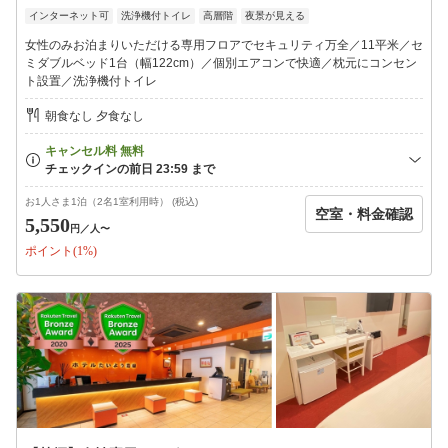
●●館内案内●●
インターネット可
洗浄機付トイレ
高層階
夜景が見える
・各フロアに「ウォーターサーバー」設置
・ソフトドリンク・コーヒー飲み放題
女性のみお泊まりいただける専用フロアでセキュリティ万全／11平米／セ
・１０種類以上と種類豊富な「アメニティーバー」
ミダブルベッド1台（幅122cm）／個別エアコンで快適／枕元にコンセン
ト設置／洗浄機付トイレ
●●車でお越しの方へ●●
ホテル敷地内「立体／平面駐車場計６０台完備（２４時間出入自
朝食なし 夕食なし
由／中・大型可）」※先着順
料金：１泊１台１０００円
※平面駐車場はホテルから徒歩１分の距離にございます。
住所：愛媛県松山市一番町1丁目７−４
※満車の場合は近隣の駐車場をご利用くださいませ。
お1人さま1泊（2名1室利用時） (税込)
空室・料金確認
※大型車（６ｍ越〜１２ｍ未満）・バリアフリースペースのご利
5,550
円
／人〜
用のお客様は事前ご予約が必要となりますのでご連絡お願い致し
ポイント(1%)
ます。