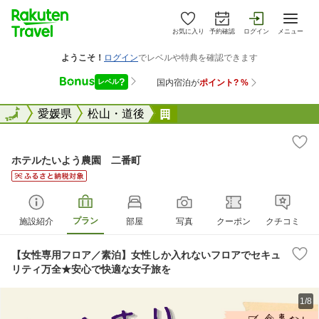
お気に入り
予約確認
ログイン
メニュー
全国
全国
愛媛県
松山・道後
ホテルたいよう農園 二番
ホテルたいよう農園 二番町
プラン
施設紹介
部屋
写真
クーポン
クチコミ
【女性専用フロア／素泊】女性しか入れないフロアでセキュ
リティ万全★安心で快適な女子旅を
1/8