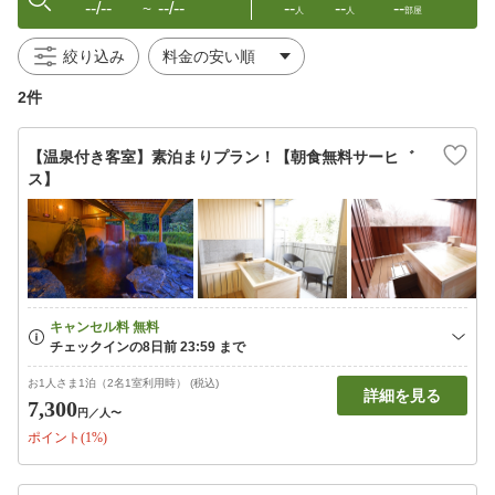
--/--
--/--
--
--
--
〜
人
人
部屋
絞り込み
2件
【温泉付き客室】素泊まりプラン！【朝食無料サーヒ゛
ス】
お1人さま1泊（2名1室利用時） (税込)
詳細を見る
7,300
円
／人〜
ポイント(1%)