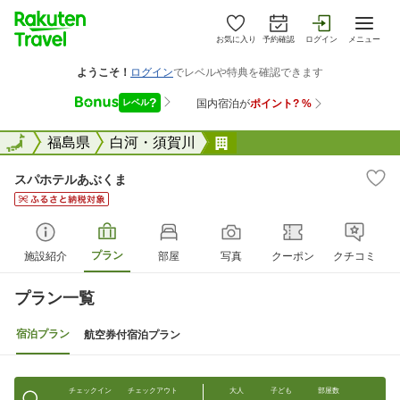
お気に入り
予約確認
ログイン
メニュー
全国
全国
福島県
白河・須賀川
スパホテルあぶくま
スパホテルあぶくま
プラン
施設紹介
部屋
写真
クーポン
クチコミ
プラン一覧
宿泊プラン
航空券付宿泊プラン
チェックイン
チェックアウト
大人
子ども
部屋数