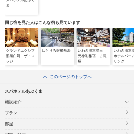
スパホテルあぶく
ま
同じ宿を見た人はこんな宿も見ています
グランドエクシブ
ゆとりろ磐梯熱海
いわき湯本温泉
いわき湯
那須白河 ザ・ロ
元禄彩雅宿 古滝
ホテルパー
ッジ
屋
リング
このページのトップへ
スパホテルあぶくま
施設紹介
プラン
部屋