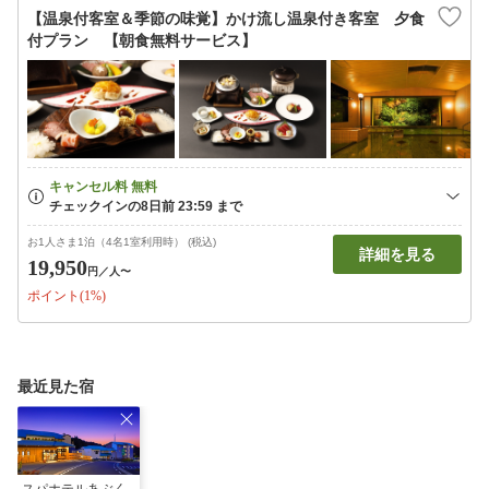
【温泉付客室＆季節の味覚】かけ流し温泉付き客室 夕食
付プラン 【朝食無料サービス】
お1人さま1泊（4名1室利用時） (税込)
詳細を見る
19,950
円
／人〜
ポイント(1%)
最近見た宿