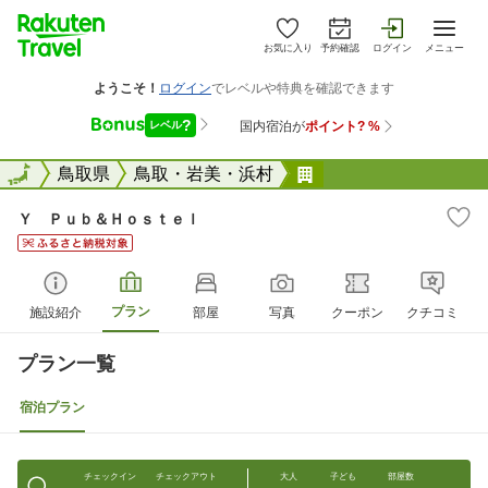
お気に入り
予約確認
ログイン
メニュー
全国
全国
鳥取県
鳥取・岩美・浜村
Ｙ Ｐｕｂ＆Ｈｏｓ
Ｙ Ｐｕｂ＆Ｈｏｓｔｅｌ
プラン
施設紹介
部屋
写真
クーポン
クチコミ
プラン一覧
宿泊プラン
チェックイン
チェックアウト
大人
子ども
部屋数