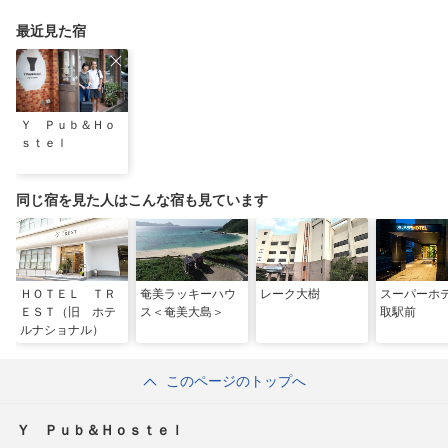
最近見た宿
Ｙ Ｐｕｂ＆Ｈｏ
ｓｔｅｌ
同じ宿を見た人はこんな宿も見ています
ＨＯＴＥＬ ＴＲ
奄美ラッキーハウ
レーク大樹
スーパーホ
ＥＳＴ（旧 ホテ
ス＜奄美大島＞
取駅前
ルナショナル）
このページのトップへ
Ｙ Ｐｕｂ＆Ｈｏｓｔｅｌ