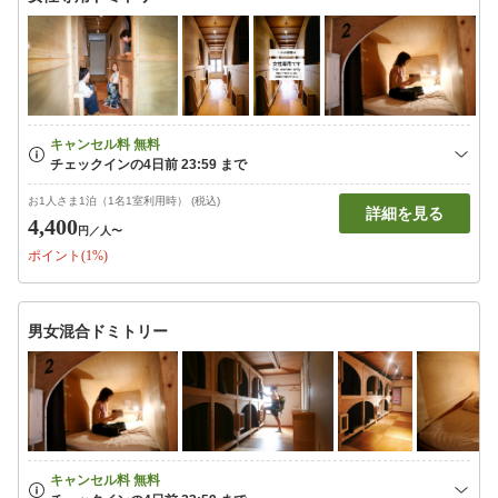
お1人さま1泊（1名1室利用時） (税込)
詳細を見る
4,400
円
／人〜
ポイント(1%)
男女混合ドミトリー