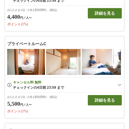
お1人さま1泊（1名1室利用時） (税込)
詳細を見る
4,400
円
／人〜
ポイント(1%)
プライベートルームC
お1人さま1泊（2名1室利用時） (税込)
詳細を見る
5,500
円
／人〜
ポイント(1%)