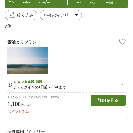
--/--
--/--
--
--
--
〜
人
人
部屋
絞り込み
7件
素泊まりプラン
お1人さま1泊（5名1室利用時） (税込)
詳細を見る
1,100
円
／人〜
ポイント(1%)
女性専用ドミトリー