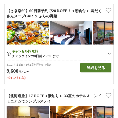
【さき楽60】60日前予約で20％OFF！＜朝食付＞ 具だく
さんスープBAR ＆ ふらの野菜
お1人さま1泊（3名1室利用時） (税込)
詳細を見る
9,600
円
／人〜
ポイント(1%)
【北海道旅】17％OFF＜素泊り＞ 33室のホテル＆コンド
ミニアムでシンプルステイ