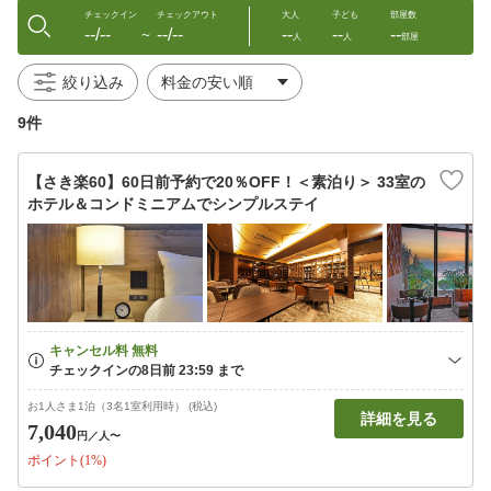
チェックイン
チェックアウト
大人
子ども
部屋数
--/--
--/--
--
--
--
〜
人
人
部屋
絞り込み
9件
【さき楽60】60日前予約で20％OFF！＜素泊り＞ 33室の
ホテル＆コンドミニアムでシンプルステイ
お1人さま1泊（3名1室利用時） (税込)
詳細を見る
7,040
円
／人〜
ポイント(1%)