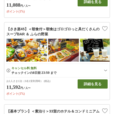
詳細を見る
11,088
円
／人〜
ポイント(1%)
【さき楽45】＜朝食付＞朝食はゴロゴロっと具だくさんの
スープBAR ＆ ふらの野菜
お1人さま1泊（3名1室利用時） (税込)
詳細を見る
11,592
円
／人〜
ポイント(1%)
【基本プラン】＜素泊り＞33室のホテル＆コンドミニアム