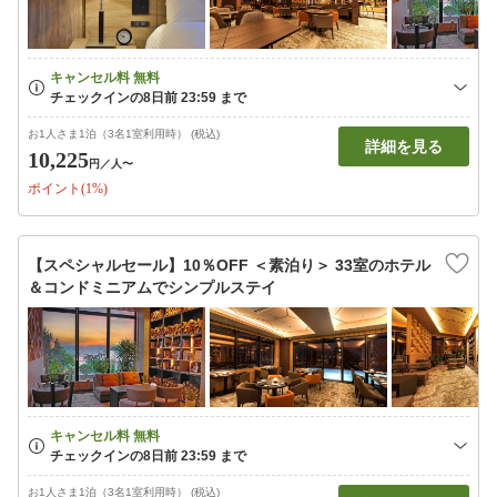
お1人さま1泊（3名1室利用時） (税込)
詳細を見る
10,225
円
／人〜
ポイント(1%)
【スペシャルセール】10％OFF ＜素泊り＞ 33室のホテル
＆コンドミニアムでシンプルステイ
お1人さま1泊（3名1室利用時） (税込)