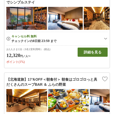
でシンプルステイ
お1人さま1泊（3名1室利用時） (税込)
詳細を見る
12,320
円
／人〜
ポイント(1%)
【北海道旅】17％OFF＜朝食付＞ 朝食はゴロゴロっと具
だくさんのスープBAR ＆ ふらの野菜