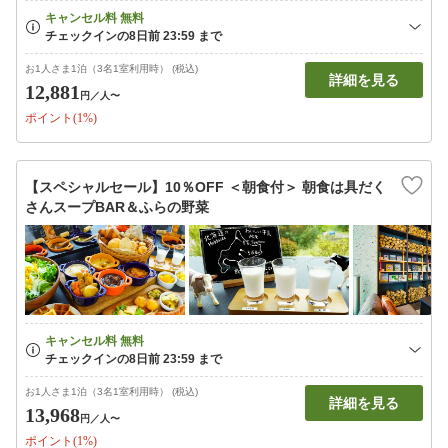
お1人さま1泊（3名1室利用時） (税込)
詳細を見る
12,881
円
／人〜
ポイント(1%)
【スペシャルセール】10％OFF ＜朝食付＞ 朝食は具だく
さんスープBAR＆ふらの野菜
お1人さま1泊（3名1室利用時） (税込)
詳細を見る
13,968
円
／人〜
ポイント(1%)