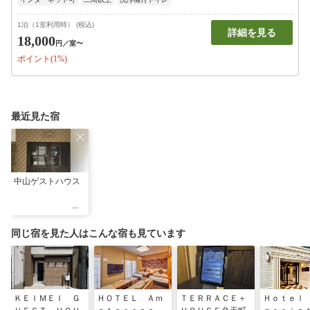
1泊（1室利用時） (税込)
詳細を見る
18,000
円
／室〜
ポイント(1%)
最近見た宿
中山ゲストハウス
同じ宿を見た人はこんな宿も見ています
ＫＥＩＭＥＩ Ｇ
ＨＯＴＥＬ Ａｍ
ＴＥＲＲＡＣＥ＋
Ｈｏｔｅｌ