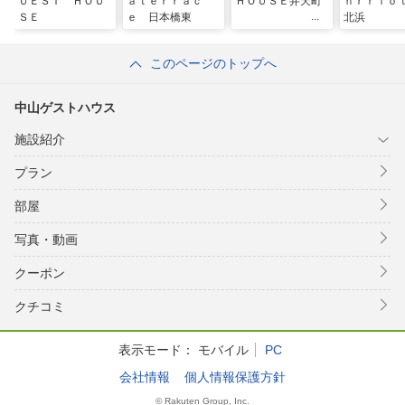
ＵＥＳＴ ＨＯＵ
ａｔｅｒｒａｃ
ＨＯＵＳＥ弁天町
ｎｒｒｉ
ＳＥ
ｅ 日本橋東
北浜
このページのトップへ
中山ゲストハウス
施設紹介
プラン
部屋
写真・動画
クーポン
クチコミ
表示モード：
モバイル
PC
会社情報
個人情報保護方針
© Rakuten Group, Inc.