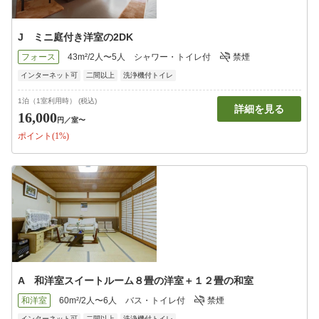
J ミニ庭付き洋室の2DK
フォース
43m²/2人〜5人
シャワー・トイレ付
禁煙
インターネット可
二間以上
洗浄機付トイレ
1泊（1室利用時） (税込)
詳細を見る
16,000
円
／室〜
ポイント(1%)
A 和洋室スイートルーム８畳の洋室＋１２畳の和室
和洋室
60m²/2人〜6人
バス・トイレ付
禁煙
インターネット可
二間以上
洗浄機付トイレ