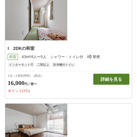
I 2DKの和室
和室
43m²/4人〜5人
シャワー・トイレ付
禁煙
インターネット可
二間以上
洗浄機付トイレ
1泊（1室利用時） (税込)
詳細を見る
16,000
円
／室〜
ポイント(1%)