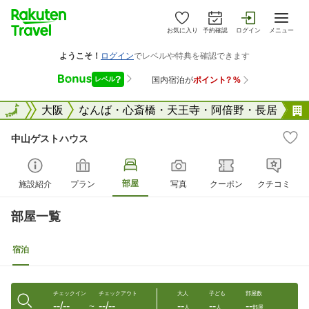
お気に入り
予約確認
ログイン
メニュー
大阪府
全国
大阪
なんば・心斎橋・天王寺・阿倍野・長居
中山ゲストハウス
部屋
施設紹介
プラン
写真
クーポン
クチコミ
部屋一覧
宿泊
チェックイン
チェックアウト
大人
子ども
部屋数
--/--
--/--
--
--
--
〜
人
人
部屋