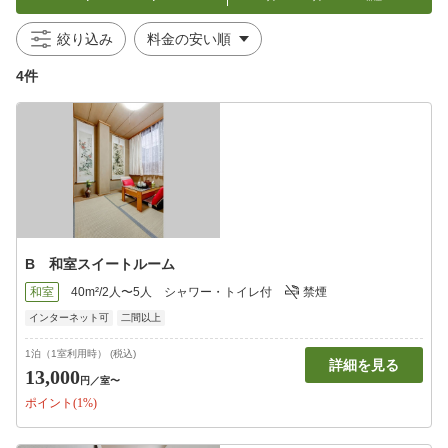
絞り込み
4件
B 和室スイートルーム
和室
40m²/2人〜5人
シャワー・トイレ付
禁煙
インターネット可
二間以上
1泊（1室利用時） (税込)
詳細を見る
13,000
円
／室〜
ポイント(1%)