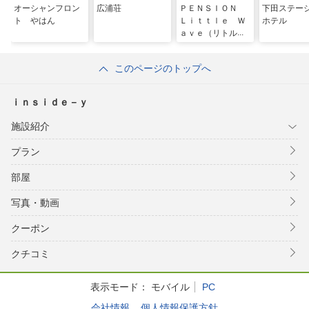
オーシャンフロン
広浦荘
ＰＥＮＳＩＯＮ
下田ステー
ト やはん
Ｌｉｔｔｌｅ Ｗ
ホテル
ａｖｅ（リトルウ
ェーブ）
このページのトップへ
ｉｎｓｉｄｅ－ｙ
施設紹介
プラン
部屋
写真・動画
クーポン
クチコミ
表示モード：
モバイル
PC
会社情報
個人情報保護方針