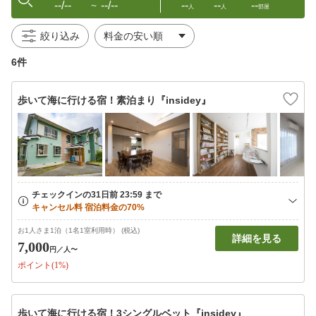
--/--
--/--
--
--
--
〜
人
人
部屋
絞り込み
6件
歩いて海に行ける宿！素泊まり『insidey』
お1人さま1泊（1名1室利用時） (税込)
詳細を見る
7,000
円
／人〜
ポイント(1%)
歩いて海に行ける宿！3シングルベット『insidey』