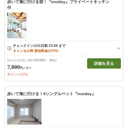
歩いて海に行ける宿！『insidey』プライベートキッチン
付
お1人さま1泊（3名1室利用時） (税込)
詳細を見る
7,000
円
／人〜
ポイント(1%)
歩いて海に行ける！4シングルベット『insidey』