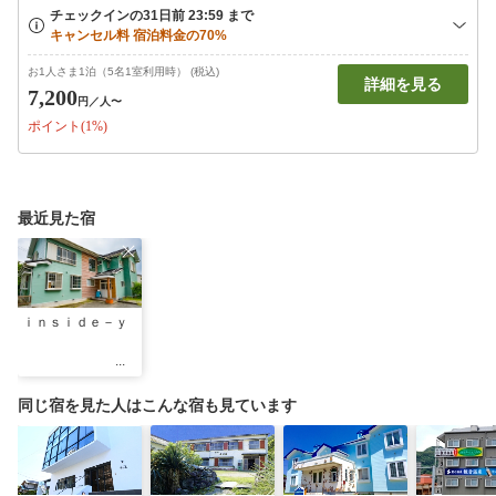
お1人さま1泊（5名1室利用時） (税込)
詳細を見る
7,200
円
／人〜
ポイント(1%)
最近見た宿
ｉｎｓｉｄｅ－ｙ
同じ宿を見た人はこんな宿も見ています