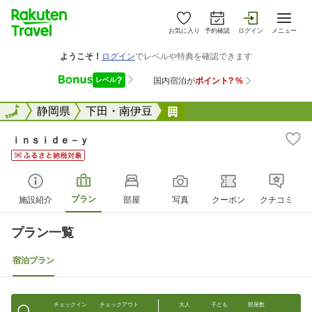
お気に入り
予約確認
ログイン
メニュー
全国
全国
静岡県
下田・南伊豆
ｉｎｓｉｄｅ&#65293;ｙ
ｉｎｓｉｄｅ－ｙ
プラン
施設紹介
部屋
写真
クーポン
クチコミ
プラン一覧
宿泊プラン
チェックイン
チェックアウト
大人
子ども
部屋数