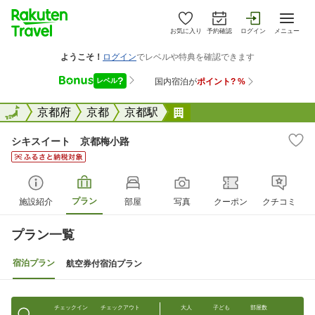
お気に入り
予約確認
ログイン
メニュー
全国
全国
京都府
京都
京都駅
シキスイート 京都梅小
シキスイート 京都梅小路
プラン
施設紹介
部屋
写真
クーポン
クチコミ
プラン一覧
宿泊プラン
航空券付宿泊プラン
チェックイン
チェックアウト
大人
子ども
部屋数