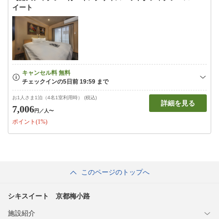
イート
お1人さま1泊（4名1室利用時） (税込)
詳細を見る
7,006
円
／人〜
ポイント(1%)
このページのトップへ
シキスイート 京都梅小路
施設紹介