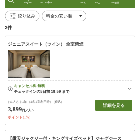
--/--
--/--
--
--
--
〜
人
人
部屋
絞り込み
2件
ジュニアスイート（ツイン） 全室禁煙
お1人さま1泊（4名1室利用時） (税込)
詳細を見る
3,899
円
／人〜
ポイント(1%)
【露天ジャクジー付・キングサイズベッド】ジャグジース