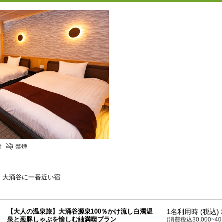
付
禁煙
。大涌谷に一番近い宿
【大人の温泉旅】大涌谷源泉100％かけ流し白濁温
1名利用時 (税込)
泉と葱豚しゃぶを愉しむ紬満喫プラン
(消費税込30,000~40