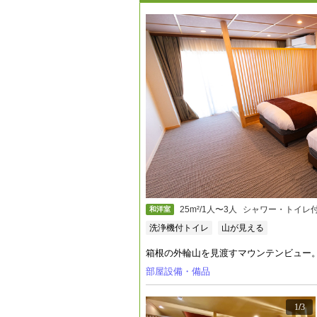
25m²/1人〜3人
シャワー・トイレ
和洋室
洗浄機付トイレ
山が見える
箱根の外輪山を見渡すマウンテンビュー
部屋設備・備品
1
/
3