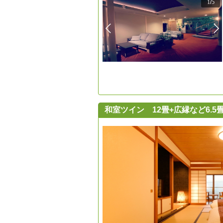
1
/
5
和室ツイン 12畳+広縁など6.5