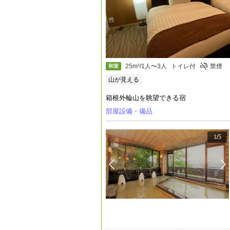
25m²/1人〜3人
トイレ付
禁煙
和室
山が見える
箱根外輪山を眺望できる宿
部屋設備・備品
1
/
5