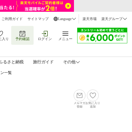
ご利用ガイド
サイトマップ
Language
楽天市場
楽天グループ
に入り
予約確認
ログイン
メニュー
ふるさと納税
旅行ガイド
その他
ラン一覧
メルマガ
お気に入り
登録
追加