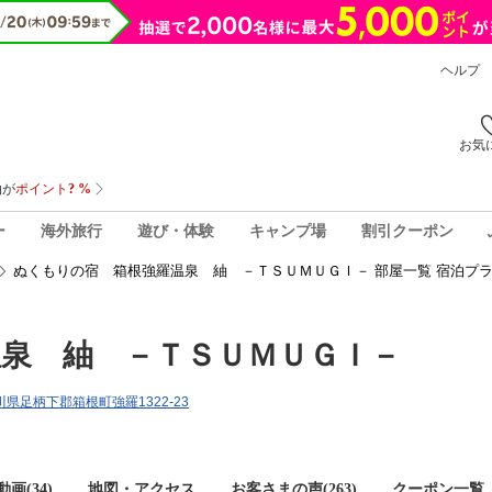
ヘルプ
お気
ー
海外旅行
遊び・体験
キャンプ場
割引クーポン
ぬくもりの宿 箱根強羅温泉 紬 －ＴＳＵＭＵＧＩ－ 部屋一覧 宿泊プ
泉 紬 －ＴＳＵＭＵＧＩ－
奈川県足柄下郡箱根町強羅1322-23
画(34)
地図・アクセス
お客さまの声(
263
)
クーポン一覧