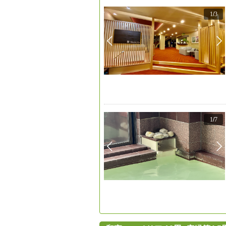
1
/
3
1
/
7