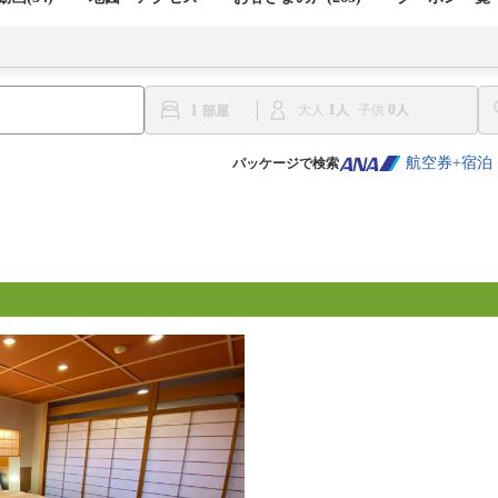
1
0
1
大人
子供
航空券+宿泊
パッケージで検索
）