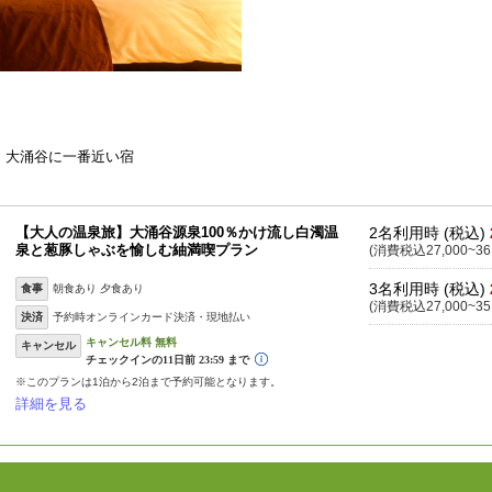
。大涌谷に一番近い宿
【大人の温泉旅】大涌谷源泉100％かけ流し白濁温
2名利用時 (税込)
泉と葱豚しゃぶを愉しむ紬満喫プラン
(消費税込27,000~36
3名利用時 (税込)
食事
朝食あり 夕食あり
(消費税込27,000~35
決済
予約時オンラインカード決済・現地払い
キャンセル
※このプランは1泊から2泊まで予約可能となります。
詳細を見る