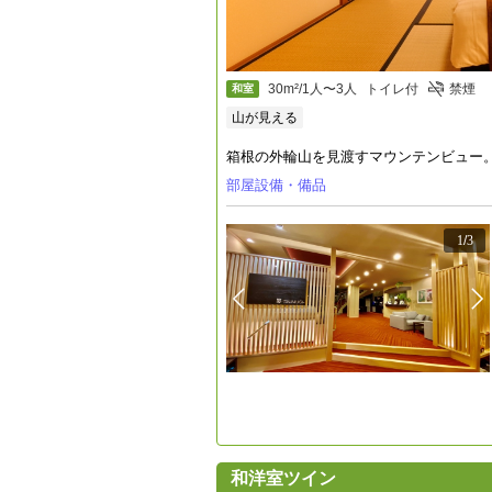
30m²/1人〜3人
トイレ付
禁煙
和室
山が見える
箱根の外輪山を見渡すマウンテンビュー
部屋設備・備品
1
/
3
和洋室ツイン