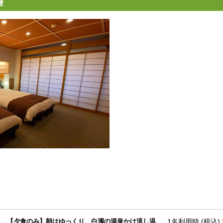
畳
【夕食のみ】朝はゆっくり、白濁の源泉かけ流し温
1名利用時 (税込)