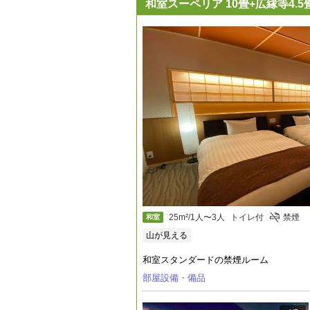
和室スーペリア 10畳+広縁等4.5
25m²/1人〜3人
トイレ付
禁煙
和室
山が見える
和室スタンダードの禁煙ルーム
部屋設備・備品