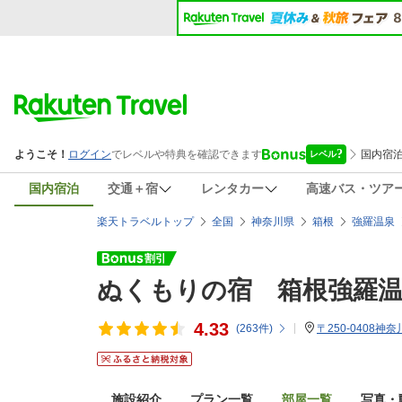
国内宿泊
交通＋宿
レンタカー
高速バス・ツア
楽天トラベルトップ
全国
神奈川県
箱根
強羅温泉
ぬくもりの宿 箱根強羅温
4.33
(
263
件)
〒250-0408神
施設紹介
プラン一覧
部屋一覧
写真・動