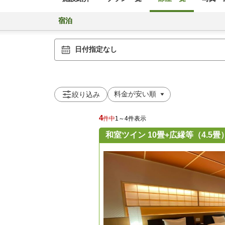
宿泊
日付指定なし
絞り込み
4
件中
1～4件表示
和室ツイン 10畳+広縁等（4.5畳