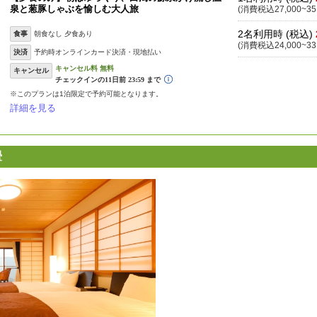
泉と葱豚しゃぶを愉しむ大人旅
(消費税込27,000~35
2名利用時 (税込)
食事
朝食なし 夕食あり
(消費税込24,000~33
決済
予約時オンラインカード決済・現地払い
キャンセル
※このプランは1泊限定で予約可能となります。
詳細を見る
畳