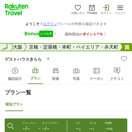
お気に入り
予約確認
ログイン
メニュー
阪府
全国
大阪
京橋・淀屋橋・本町・ベイエリア・弁天町
ゲストハウスきらら ＾
プラン
施設紹介
部屋
写真
クーポン
クチコミ
プラン一覧
宿泊プラン
チェックイン
チェックアウト
大人
子ども
部屋数
--/--
--/--
--
--
--
〜
人
人
部屋