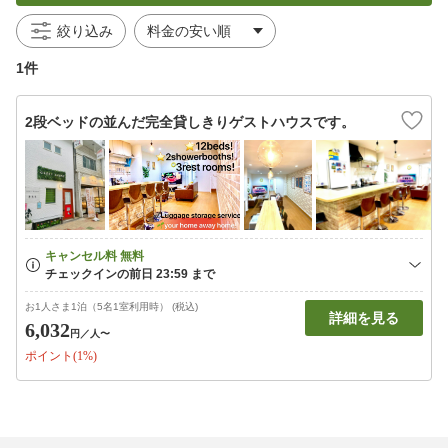
絞り込み
1件
2段ベッドの並んだ完全貸しきりゲストハウスです。
お1人さま1泊（5名1室利用時） (税込)
詳細を見る
6,032
円
／人〜
ポイント(1%)