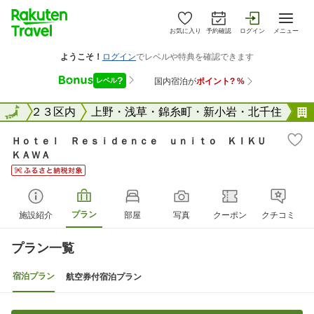
お気に入り
予約確認
ログイン
メニュー
東京２３区内
全国
上野・浅草・錦糸町・新小岩・北千住
Ｈｏｔｅｌ Ｒｅｓｉｄｅｎｃｅ ｕｎｉｔｏ ＫＩＫＵ
ＫＡＷＡ
プラン
施設紹介
部屋
写真
クーポン
クチコミ
プラン一覧
宿泊プラン
航空券付宿泊プラン