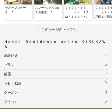
やどセブンビー
スマートハウスホ
Ｏｃｅａｎｉｃ
ＧｏｏｄＳ
チ ＾
テル東京 ＾
Ｈｏｕｓｅ ＴＡ
Ｈｏｓｔｅ
ＭＡＴＥＢＡＫ
戸建て／民
Ｏ ＾
このページのトップへ
Ｈｏｔｅｌ Ｒｅｓｉｄｅｎｃｅ ｕｎｉｔｏ ＫＩＫＵＫＡＷ
Ａ
施設紹介
プラン
部屋
写真・動画
クーポン
クチコミ