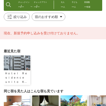
チェックイン
チェックアウト
大人
子ども
部屋数
--/--
--/--
--
--
--
〜
人
人
部屋
絞り込み
現在、新規予約申し込みを受け付けておりません。
最近見た宿
Ｈｏｔｅｌ Ｒｅ
ｓｉｄｅｎｃｅ
ｕｎｉｔｏ ＫＩ
ＫＵＫＡＷＡ
同じ宿を見た人はこんな宿も見ています