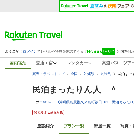
国内宿泊
交通＋宿
レンタカー
高速バス・ツア
民泊まっ
楽天トラベルトップ
全国
沖縄県
久米島
民泊まったりん人 ＾
〒901-3113沖縄県島尻郡久米島町銭田182 民泊まった
施設紹介
プラン一覧
部屋一覧
写真・動