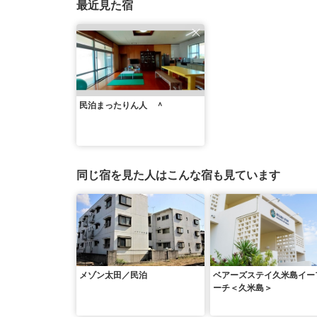
最近見た宿
民泊まったりん人 ＾
同じ宿を見た人はこんな宿も見ています
メゾン太田／民泊
ベアーズステイ久米島イー
ーチ＜久米島＞