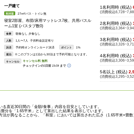
一戸建て
1名利用時 (税込)
(消費税込6,728~7,88
27m²/バス・トイレ無
和洋室
寝室2部屋、布団/床用マットレス7枚、共用バスル
2名利用時 (税込)
ーム1室 (バスタブ数0)
(消費税込3,364~3,94
朝食なし 夕食なし
食事
3名利用時 (税込)
1人〜7人 子供料金設定有り
人数
(消費税込3,326~3,71
予約時オンラインカード決済
1%
決済
ポイント
※このプランは1泊から30泊まで予約可能となります。
連泊
4名利用時 (税込)
(消費税込3,306~3,59
キャンセル
5名以上 (税込)
2,
(消費税込3,295~3,52
いる直近30日間の「金額/食事」内容を目安としています。
畳分を「1.65平米」として算出した結果を表示しています。
法が異なることから、「和室」においては算出された広さ（1.65平米×畳数