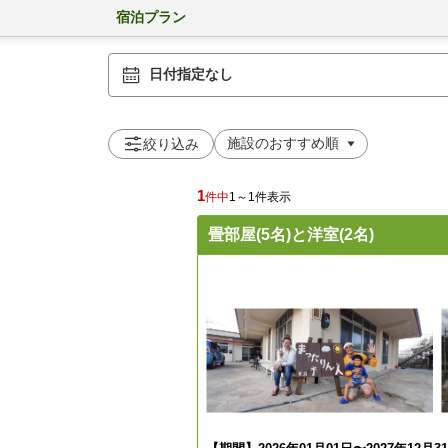
宿泊プラン
日付指定なし
絞り込み
1
件中
1～1件表示
畳部屋(5名)と洋室(2名)