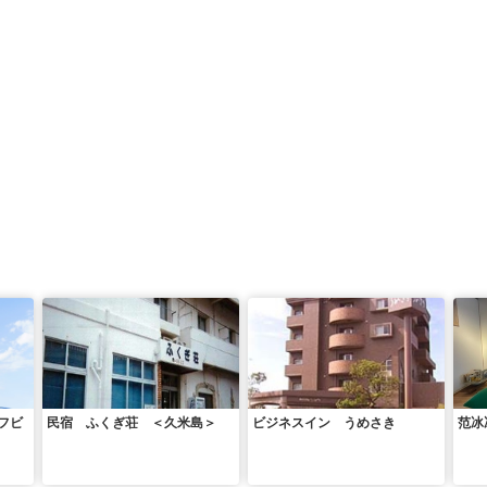
フビ
民宿 ふくぎ荘 ＜久米島＞
ビジネスイン うめさき
范冰