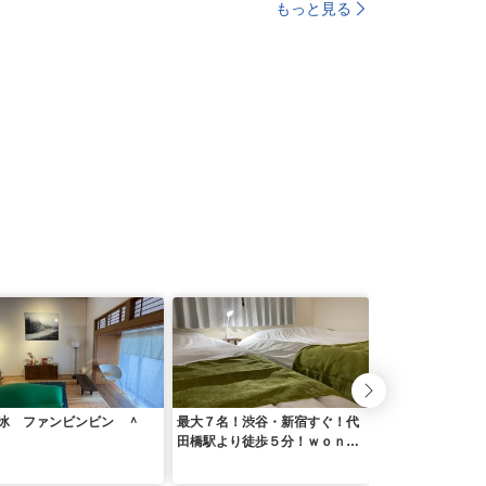
もっと見る
冰 ファンビンビン ＾
最大７名！渋谷・新宿すぐ！代
ＹＨｏｕｓｅ／民
田橋駅より徒歩５分！ｗｏｎｄ
ｅｒｆｕｌ ｓｔａｙＴＯＫＹ
Ｏ！ ＾