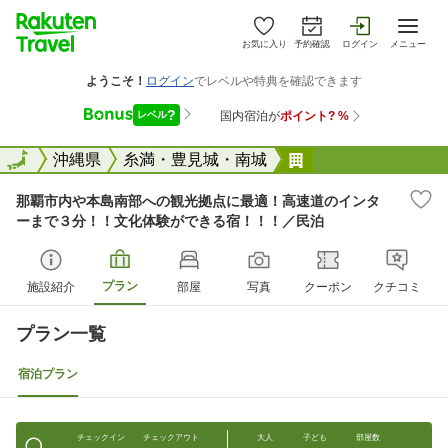
お気に入り
予約確認
ログイン
メニュー
全国
全国
沖縄県
糸満・豊見城・南城
那覇市内や本島南
那覇市内や本島南部への観光拠点に最適！高速道のインタ
ーまで３分！！文化体験ができる宿！！！／民泊
プラン
施設紹介
部屋
写真
クーポン
クチコミ
プラン一覧
宿泊プラン
チェックイン
チェックアウト
大人
子ども
部屋数