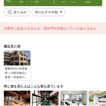
--/--
--/--
--
--
--
〜
人
人
部屋
絞り込み
大変申し訳ありませんが、現在予約可能なプランがありません。
最近見た宿
那覇市内や本島南
部への観光拠点に
最適！高速道のイ
ンターまで３
分！！文化体験が
同じ宿を見た人はこんな宿も見ています
できる宿！！！／
民泊