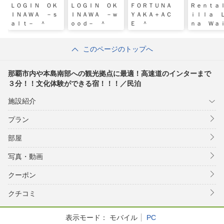
ＬＯＧＩＮ ＯＫ
ＬＯＧＩＮ ＯＫ
ＦＯＲＴＵＮＡ
Ｒｅｎｔａ
ＩＮＡＷＡ －ｓ
ＩＮＡＷＡ －ｗ
ＹＡＫＡ＋ＡＣ
ｉｌｌａ 
ａｌｔ－ ＾
ｏｏｄ－ ＾
Ｅ ＾
ｎａ Ｗａ
ｉ
このページのトップへ
那覇市内や本島南部への観光拠点に最適！高速道のインターまで
３分！！文化体験ができる宿！！！／民泊
施設紹介
プラン
部屋
写真・動画
クーポン
クチコミ
表示モード：
モバイル
PC