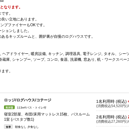
1日
能となります。
スです。
の良い立地にあります。
ャンプファイヤーもOKです。
ーションしました。
のあるキッズルームと、囲炉裏が自慢のログハウスです。
干し, ヘアドライヤー, 暖房設備, キッチン, 調理器具, 電子レンジ, タオル、シー
蔵庫, シャンプー, ソープ, コンロ, 食器, 洗濯機, 窓あり, 机・ワークスペー
ります。
ロッジ/ログハウス/コテージ
1名利用時 (税込)
(消費税込54,520円/人
113m²/バス・トイレ付
和洋室
寝室2部屋、布団/床用マットレス15枚、バスルーム
2名利用時 (税込)
1室 (バスタブ数1)
(消費税込27,260円/人
朝食なし 夕食なし
食事