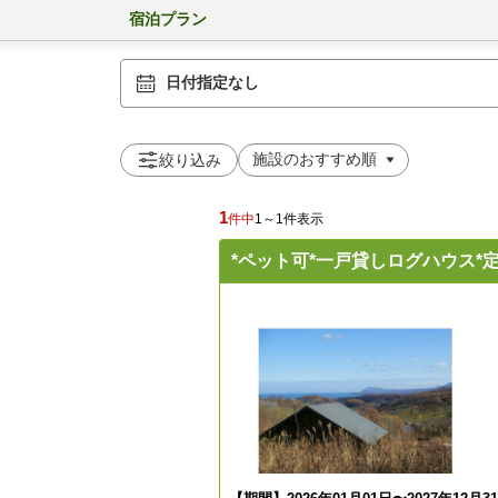
宿泊プラン
日付指定なし
絞り込み
1
件中
1～1件表示
*ペット可*一戸貸しログハウス*定