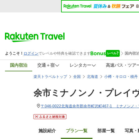
国内宿泊
交通＋宿
レンタカー
高速バス・ツア
楽天トラベルトップ
全国
北海道
小樽・キロロ・積丹
余市ミナノンノ・プレイ
〒046-0022北海道余市郡余市町沢町467-1 ミナノン
施設紹介
プラン一覧
部屋一覧
写真・動