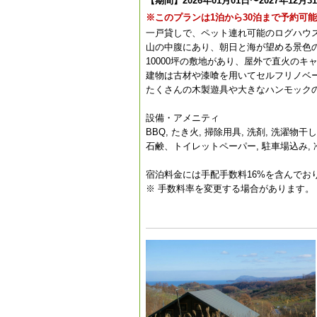
【期間】2026年01月01日〜2027年12月3
※このプランは1泊から30泊まで予約可
一戸貸しで、ペット連れ可能のログハウ
山の中腹にあり、朝日と海が望める景色
10000坪の敷地があり、屋外で直火のキ
建物は古材や漆喰を用いてセルフリノベ
たくさんの木製遊具や大きなハンモック
設備・アメニティ
BBQ, たき火, 掃除用具, 洗剤, 洗濯物
石鹸、トイレットペーパー, 駐車場込み, 冷
宿泊料金には手配手数料16%を含んでお
※ 手数料率を変更する場合があります。