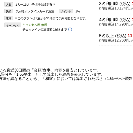
3名利用時 (税込)
1人〜15人 子供料金設定有り
人数
(消費税込18,174円/人
予約時オンラインカード決済
1%
決済
ポイント
※このプランは1泊から30泊まで予約可能となります。
連泊
4名利用時 (税込)
(消費税込14,790円/人
キャンセル
5名以上 (税込)
11
(消費税込12,760円/人
いる直近30日間の「金額/食事」内容を目安としています。
畳分を「1.65平米」として算出した結果を表示しています。
法が異なることから、「和室」においては算出された広さ（1.65平米×畳数