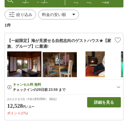
--/--
--/--
--
--
--
〜
人
人
部屋
絞り込み
1件
【一組限定】海が見渡せる自然志向のゲストハウス★【家
族、グループ】に最適!
お1人さま1泊（5名1室利用時） (税込)
詳細を見る
12,528
円
／人〜
ポイント(1%)