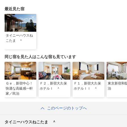
最近見た宿
タイニーハウスね
こたま ＾
同じ宿を見た人はこんな宿も見ています
Ｇｅ．新宿中心！
Ｆ２．新宿大久保
Ｆ１．新宿大久保
東京新宿和
快適な高級感一軒
ホテルＩ ＾
ホテルＩＩ ＾
泊
家／民泊
このページのトップへ
タイニーハウスねこたま ＾