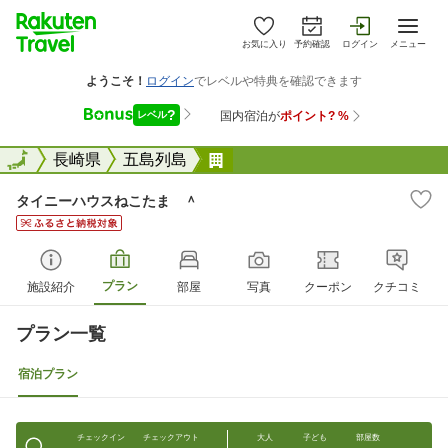
お気に入り
予約確認
ログイン
メニュー
全国
全国
長崎県
五島列島
タイニーハウスねこたま ＾
タイニーハウスねこたま ＾
プラン
施設紹介
部屋
写真
クーポン
クチコミ
プラン一覧
宿泊プラン
チェックイン
チェックアウト
大人
子ども
部屋数