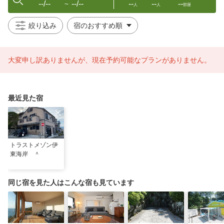
--/--
--/--
--
--
--
〜
人
人
部屋
絞り込み
大変申し訳ありませんが、現在予約可能なプランがありません。
最近見た宿
トラストメゾン伊
東海岸 ＾
同じ宿を見た人はこんな宿も見ています