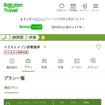
お気に入り
予約確認
ログイン
メニュー
全国
全国
静岡県
伊東
トラストメゾン伊東海岸 ＾
トラストメゾン伊東海岸 ＾
プラン
施設紹介
部屋
写真
クーポン
クチコミ
プラン一覧
宿泊プラン
チェックイン
チェックアウト
大人
子ども
部屋数