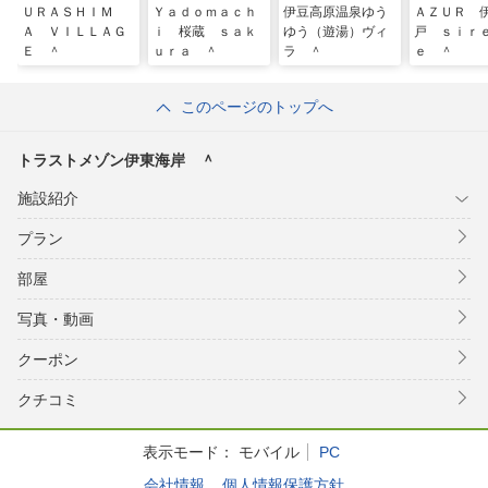
ＵＲＡＳＨＩＭ
Ｙａｄｏｍａｃｈ
伊豆高原温泉ゆう
ＡＺＵＲ 
Ａ ＶＩＬＬＡＧ
ｉ 桜蔵 ｓａｋ
ゆう（遊湯）ヴィ
戸 ｓｉｒ
Ｅ ＾
ｕｒａ ＾
ラ ＾
ｅ ＾
このページのトップへ
トラストメゾン伊東海岸 ＾
施設紹介
プラン
部屋
写真・動画
クーポン
クチコミ
表示モード：
モバイル
PC
会社情報
個人情報保護方針