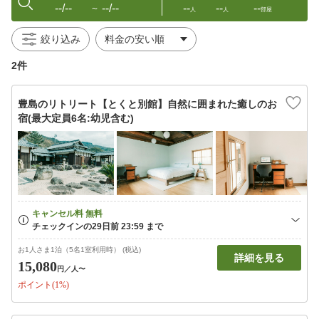
--/--
--/--
--
--
--
〜
人
人
部屋
絞り込み
2件
豊島のリトリート【とくと別館】自然に囲まれた癒しのお
宿(最大定員6名:幼児含む)
お1人さま1泊（5名1室利用時） (税込)
詳細を見る
15,080
円
／人〜
ポイント(1%)