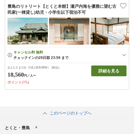
豊島のリトリート【とくと本館】瀬戸内海を優雅に望む古
民家(一棟貸し)幼児・小学生以下宿泊不可
お1人さま1泊（5名1室利用時） (税込)
詳細を見る
18,560
円
／人〜
ポイント(1%)
このページのトップへ
とくと・豊島 ＾