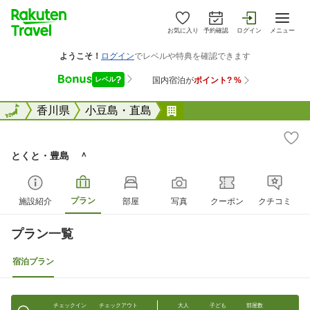
お気に入り
予約確認
ログイン
メニュー
全国
全国
香川県
小豆島・直島
とくと・豊島 ＾
とくと・豊島 ＾
プラン
施設紹介
部屋
写真
クーポン
クチコミ
プラン一覧
宿泊プラン
チェックイン
チェックアウト
大人
子ども
部屋数