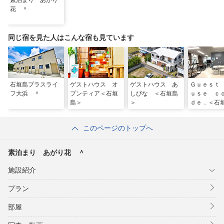
素泊まり あがり
花 ＾
同じ宿を見た人はこんな宿も見ています
石垣島プラスライ
ゲストハウス オ
ゲストハウス あ
Ｇｕｅｓｔ
フ大浜 ＾
プンティア＜石垣
しびな ＜石垣島
ｕｓｅ ｃ
島＞
＞
ｄｅ．＜石
このページのトップへ
素泊まり あがり花 ＾
施設紹介
プラン
部屋