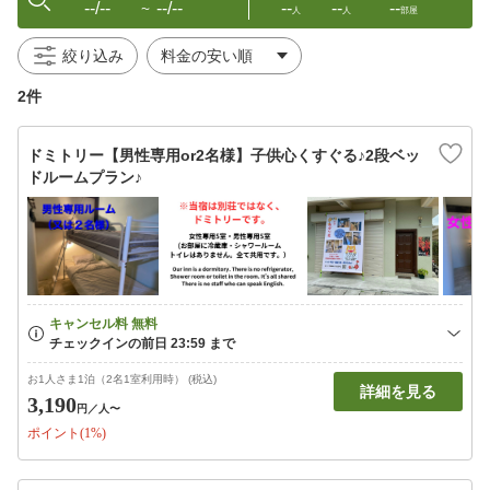
--/--
--/--
--
--
--
〜
人
人
部屋
絞り込み
2件
ドミトリー【男性専用or2名様】子供心くすぐる♪2段ベッ
ドルームプラン♪
お1人さま1泊（2名1室利用時） (税込)
詳細を見る
3,190
円
／人〜
ポイント(1%)