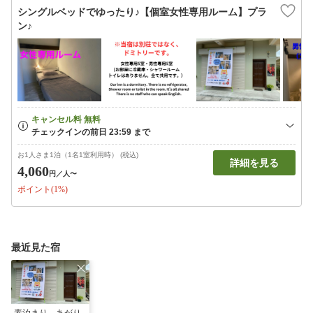
シングルベッドでゆったり♪【個室女性専用ルーム】プラ
ン♪
お1人さま1泊（1名1室利用時） (税込)
詳細を見る
4,060
円
／人〜
ポイント(1%)
最近見た宿