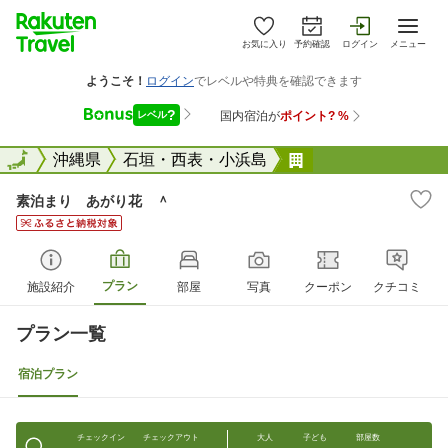
お気に入り
予約確認
ログイン
メニュー
全国
全国
沖縄県
石垣・西表・小浜島
素泊まり あがり
素泊まり あがり花 ＾
プラン
施設紹介
部屋
写真
クーポン
クチコミ
プラン一覧
宿泊プラン
チェックイン
チェックアウト
大人
子ども
部屋数