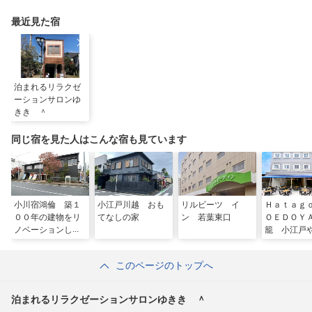
最近見た宿
泊まれるリラクゼ
ーションサロンゆ
きき ＾
同じ宿を見た人はこんな宿も見ています
小川宿鴻倫 築１
小江戸川越 おも
リルビーツ イ
Ｈａｔａｇ
００年の建物をリ
てなしの家
ン 若葉東口
ＯＥＤＯＹ
ノベーションしま
籠 小江戸
した ＾
このページのトップへ
泊まれるリラクゼーションサロンゆきき ＾