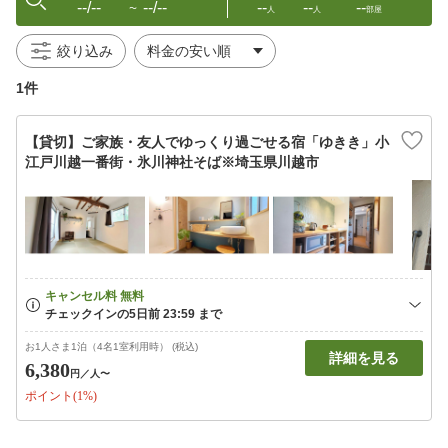
--/--
--/--
--
--
--
〜
人
人
部屋
絞り込み
1件
【貸切】ご家族・友人でゆっくり過ごせる宿「ゆきき」小
江戸川越一番街・氷川神社そば※埼玉県川越市
お1人さま1泊（4名1室利用時） (税込)
詳細を見る
6,380
円
／人〜
ポイント(1%)