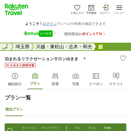
お気に入り
予約確認
ログイン
メニュー
全国
全国
埼玉県
川越・東松山・志木・和光
泊まれるリ
泊まれるリラクゼーションサロンゆきき ＾
プラン
施設紹介
部屋
写真
クーポン
クチコミ
プラン一覧
宿泊プラン
チェックイン
チェックアウト
大人
子ども
部屋数