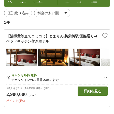
--/--
--/--
--
--
--
〜
人
人
部屋
絞り込み
1件
【清掃費等全てコミコミ】とまりん/美栄橋駅/国際通り-4
ベッドキッチン付きホテル
お1人さま1泊（4名1室利用時） (税込)
詳細を見る
2,900,000
円
／人〜
ポイント(1%)