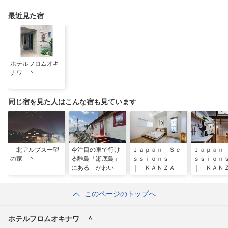
最近見た宿
ホテルフロムオキ
ナワ ＾
同じ宿を見た人はこんな宿も見ています
北アルプス一望
今注目の車で行け
Ｊａｐａｎ Ｓｅ
Ｊａｐａｎ
の家 ＾
る離島「瀬底島」
ｓｓｉｏｎｓ
ｓｓｉｏ
にある かわいい
｜ ＫＡＮＺＡＫ
｜ ＫＡＮ
ログハウス！ちむ
Ｉ ０１ 神崎０
Ｉ ０２ 
ｌａｎｉです！
１／民泊
２／民泊
このページのトップへ
＾
ホテルフロムオキナワ ＾