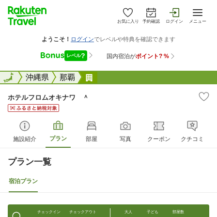
お気に入り
予約確認
ログイン
メニュー
全国
全国
沖縄県
那覇
ホテルフロムオキナワ ＾
ホテルフロムオキナワ ＾
プラン
施設紹介
部屋
写真
クーポン
クチコミ
プラン一覧
宿泊プラン
チェックイン
チェックアウト
大人
子ども
部屋数