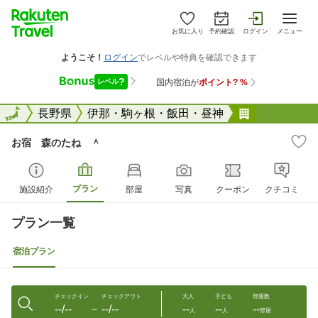
お気に入り
予約確認
ログイン
メニュー
全国
全国
長野県
伊那・駒ヶ根・飯田・昼神
お宿 森の
お宿 森のたね ＾
プラン
施設紹介
部屋
写真
クーポン
クチコミ
プラン一覧
宿泊プラン
チェックイン
チェックアウト
大人
子ども
部屋数
--/--
--/--
--
--
--
〜
人
人
部屋