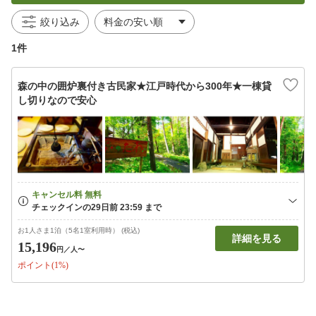
絞り込み
1件
森の中の囲炉裏付き古民家★江戸時代から300年★一棟貸
し切りなので安心
お1人さま1泊（5名1室利用時） (税込)
詳細を見る
15,196
円
／人〜
ポイント(1%)