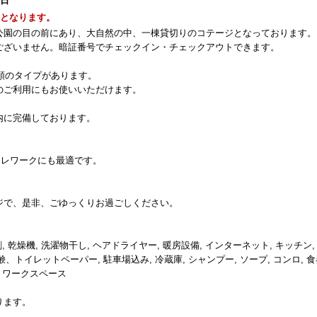
1日
能となります。
公園の目の前にあり、大自然の中、一棟貸切りのコテージとなっております。
ございません。暗証番号でチェックイン・チェックアウトできます。
種類のタイプがあります。
のご利用にもお使いいただけます。
内に完備しております。
テレワークにも最適です。
。
ジで、是非、ごゆっくりお過ごしください。
剤, 乾燥機, 洗濯物干し, ヘアドライヤー, 暖房設備, インターネット, キッチン,
、トイレットペーパー, 駐車場込み, 冷蔵庫, シャンプー, ソープ, コンロ, 食
 机・ワークスペース
ります。