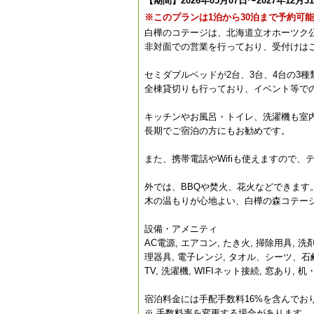
【期間】2026年05月07日〜2027年12月3
※このプランは1泊から30泊まで予約可
白樺のコテージは、北海道立オホーツク
非対面での営業を行っており、受付けは
セミダブルベッドが2台、3台、4台の3
全棟貸切りも行っており、イベント等で
キッチンやお風呂・トイレ、洗濯機も室
長期でご宿泊の方にもお勧めです。
また、携帯電話やWifiも使えますので、
外では、BBQや焚火、花火などできます
木の温もりが心地よい、白樺の森コテー
設備・アメニティ
AC電源, エアコン, たき火, 掃除用具, 洗
理器具, 電子レンジ, タオル、シーツ、石鹸
TV, 洗濯機, WIFIネット接続, 窓あり,
宿泊料金には手配手数料16%を含んでお
※ 手数料率を変更する場合があります。