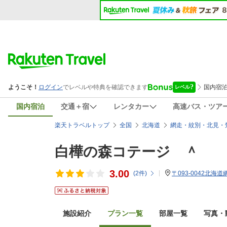
国内宿泊
交通＋宿
レンタカー
高速バス・ツア
楽天トラベルトップ
全国
北海道
網走・紋別・北見・
白樺の森コテージ ＾
3.00
(
2
件)
〒093-0042北
施設紹介
プラン一覧
部屋一覧
写真・動