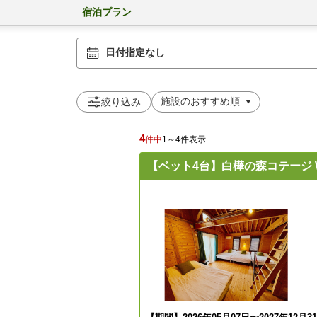
宿泊プラン
日付指定なし
絞り込み
4
件中
1～4件表示
【ベット4台】白樺の森コテージ White