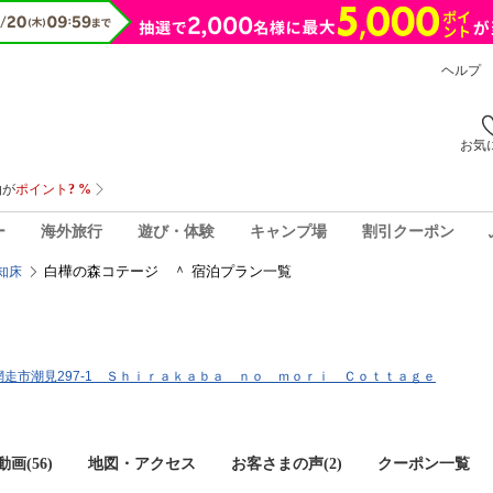
ヘルプ
お気
ー
海外旅行
遊び・体験
キャンプ場
割引クーポン
白樺の森コテージ ＾ 宿泊プラン一覧
知床
海道網走市潮見297-1 Ｓｈｉｒａｋａｂａ ｎｏ ｍｏｒｉ Ｃｏｔｔａｇｅ
画(56)
地図・アクセス
お客さまの声(
2
)
クーポン一覧