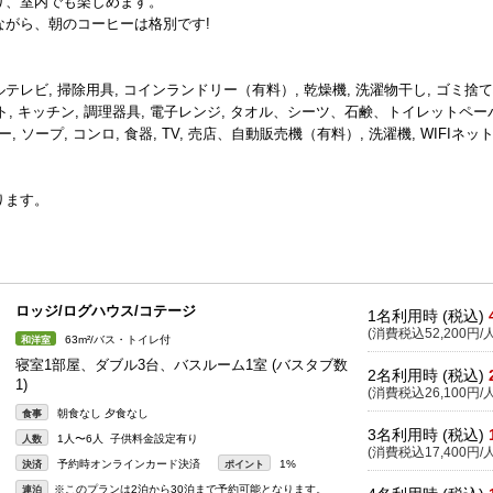
り、室内でも楽しめます。
がら、朝のコーヒーは格別です!
ーブルテレビ, 掃除用具, コインランドリー（有料）, 乾燥機, 洗濯物干し, ゴミ捨て
ト, キッチン, 調理器具, 電子レンジ, タオル、シーツ、石鹸、トイレットペー
ー, ソープ, コンロ, 食器, TV, 売店、自動販売機（有料）, 洗濯機, WIFIネッ
ります。
ロッジ/ログハウス/コテージ
1名利用時 (税込)
(消費税込52,200円/人
63m²/バス・トイレ付
和洋室
寝室1部屋、ダブル3台、バスルーム1室 (バスタブ数
2名利用時 (税込)
1)
(消費税込26,100円/人
朝食なし 夕食なし
食事
3名利用時 (税込)
1人〜6人 子供料金設定有り
人数
(消費税込17,400円/人
予約時オンラインカード決済
1%
決済
ポイント
※このプランは2泊から30泊まで予約可能となります。
連泊