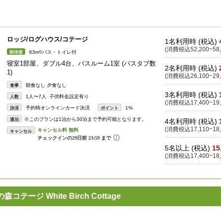
ロッジ/ログハウス/コテージ
1名利用時 (税込)
(消費税込52,200~58,
63m²/バス・トイレ付
和洋室
寝室1部屋、ダブル4台、バスルーム1室 (バスタブ数
2名利用時 (税込)
1)
(消費税込26,100~29,
朝食なし 夕食なし
食事
3名利用時 (税込)
1人〜7人 子供料金設定有り
人数
(消費税込17,400~19,
予約時オンラインカード決済
1%
決済
ポイント
※このプランは1泊から30泊まで予約可能となります。
連泊
4名利用時 (税込)
(消費税込17,110~18,
キャンセル
5名以上 (税込)
15
(消費税込17,400~18,
ジ White Birch Cottage