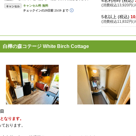
4名利用時 (税込)
(消費税込13,920円/人
キャンセル
5名以上 (税込)
10
(消費税込11,832円/人
森コテージ White Birch Cottage
1日
能となります。
っております。