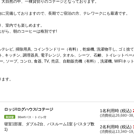
、大自然の中、一棟貸切りのコテージとなっております。
内に完備しておりますので、長期でご宿泊の方、テレワークにも最適です。
り、室内でも楽しめます。
がら、朝のコーヒーは格別です!
ーブルテレビ, 掃除用具, コインランドリー（有料）, 乾燥機, 洗濯物干し, ゴミ捨て
ト, キッチン, 調理器具, 電子レンジ, タオル、シーツ、石鹸、トイレットペー
ー, ソープ, コンロ, 食器, TV, 売店、自動販売機（有料）, 洗濯機, WIFIネッ
ります。
ロッジ/ログハウス/コテージ
1名利用時 (税込)
(消費税込26,680~38,
30m²/バス・トイレ付
和洋室
寝室1部屋、ダブル2台、バスルーム1室 (バスタブ数
2名利用時 (税込)
1)
(消費税込13,340~19,