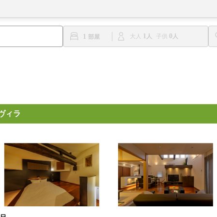
1
0
1
大人
子供
ヴィラ