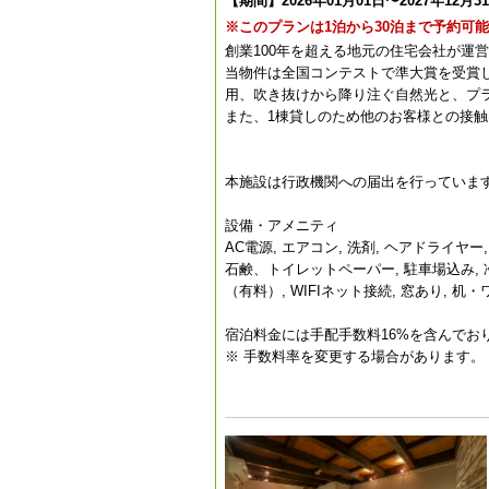
【期間】2026年01月01日〜2027年12月3
※このプランは1泊から30泊まで予約可
創業100年を超える地元の住宅会社が運営す
当物件は全国コンテストで準大賞を受賞して
用、吹き抜けから降り注ぐ自然光と、プ
また、1棟貸しのため他のお客様との接
本施設は行政機関への届出を行っています。届
設備・アメニティ
AC電源, エアコン, 洗剤, ヘアドライヤー
石鹸、トイレットペーパー, 駐車場込み, 冷蔵
（有料）, WIFIネット接続, 窓あり, 机
宿泊料金には手配手数料16%を含んでお
※ 手数料率を変更する場合があります。