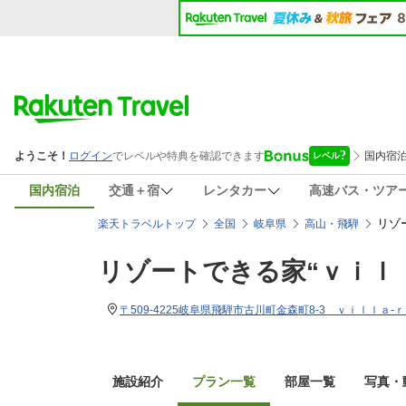
国内宿泊
交通＋宿
レンタカー
高速バス・ツア
リゾ
楽天トラベルトップ
全国
岐阜県
高山・飛騨
リゾートできる家“ｖｉｌ
〒509-4225岐阜県飛騨市古川町金森町8-3 ｖｉｌｌａ-
施設紹介
プラン一覧
部屋一覧
写真・動