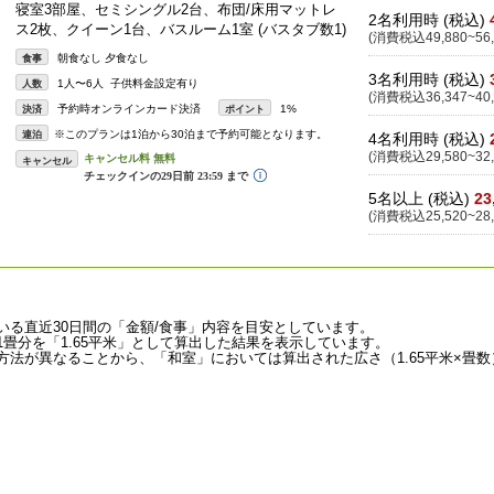
寝室3部屋、セミシングル2台、布団/床用マットレ
2名利用時 (税込)
ス2枚、クイーン1台、バスルーム1室 (バスタブ数1)
(消費税込49,880~56,
朝食なし 夕食なし
食事
3名利用時 (税込)
1人〜6人 子供料金設定有り
人数
(消費税込36,347~40,
予約時オンラインカード決済
1%
決済
ポイント
※このプランは1泊から30泊まで予約可能となります。
連泊
4名利用時 (税込)
(消費税込29,580~32,
キャンセル
5名以上 (税込)
23
(消費税込25,520~28,
いる直近30日間の「金額/食事」内容を目安としています。
畳分を「1.65平米」として算出した結果を表示しています。
法が異なることから、「和室」においては算出された広さ（1.65平米×畳数