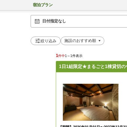
宿泊プラン
日付指定なし
絞り込み
1
件中
1～1件表示
1日1組限定★まるごと1棟貸切の