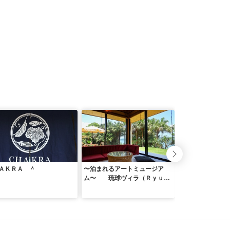
ＡＫＲＡ ＾
〜泊まれるアートミュージア
ＷＡＴ ＲＥＳＯ
ム〜 琉球ヴィラ（Ｒｙｕｋ
ベート ヴィラ 
ｙｕ Ｖｉｌｌａ） ＾
や