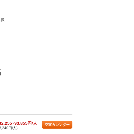
を採
ツ、
機
82,255~93,855円/人
空室カレンダー
,240円/人)