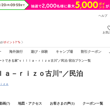
ヘルプ
お気
ー
海外旅行
遊び・体験
キャンプ場
割引クーポン
ートできる家“ｖｉｌｌａ－ｒｉｚｏ古川”／民泊 宿泊プラン一覧
ｌａ－ｒｉｚｏ古川”／民泊
ｒｉｚｏ
画(7)
地図・アクセス
お客さまの声(
1
)
クーポン一覧