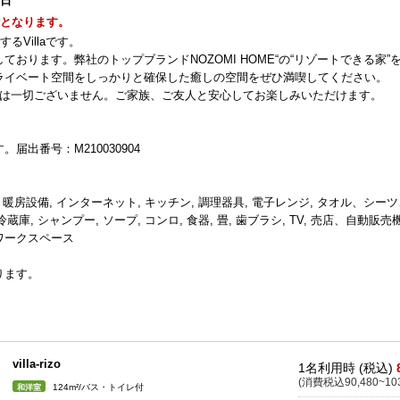
1日
能となります。
るVillaです。
おります。弊社のトップブランドNOZOMI HOME“の“リゾートできる家”
ライベート空間をしっかりと確保した癒しの空間をぜひ満喫してください。
触は一切ございません。ご家族、ご友人と安心してお楽しみいただけます。
出番号：M210030904
, 暖房設備, インターネット, キッチン, 調理器具, 電子レンジ, タオル、シー
庫, シャンプー, ソープ, コンロ, 食器, 畳, 歯ブラシ, TV, 売店、自動販売
・ワークスペース
ります。
villa-rizo
1名利用時 (税込)
(消費税込90,480~103
124m²/バス・トイレ付
和洋室