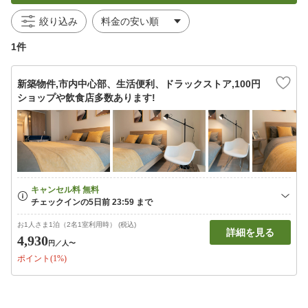
絞り込み
1件
新築物件,市内中心部、生活便利、ドラックストア,100円
ショップや飲食店多数あります!
お1人さま1泊（2名1室利用時） (税込)
詳細を見る
4,930
円
／人〜
ポイント(1%)