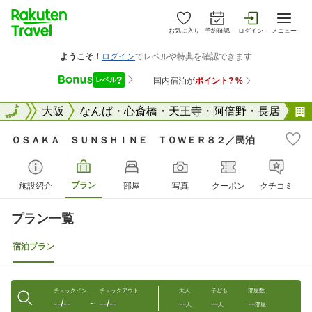
お気に入り
予約確認
ログイン
メニュー
大阪府
全国
大阪
なんば・心斎橋・天王寺・阿倍野・長居
ＯＳＡＫＡ ＳＵＮＳＨＩＮＥ ＴＯＷＥＲ８２／民泊
プラン
施設紹介
部屋
写真
クーポン
クチコミ
プラン一覧
宿泊プラン
チェックイン
チェックアウト
大人
子ども
部屋数
--/--
--/--
--
--
--
〜
人
人
部屋