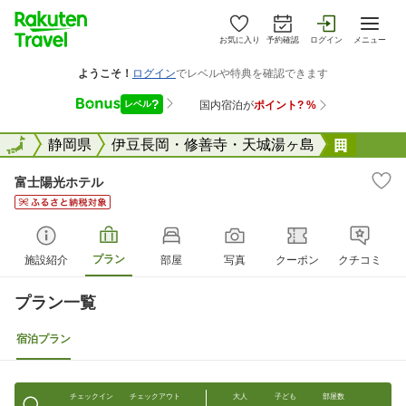
お気に入り
予約確認
ログイン
メニュー
全国
全国
静岡県
伊豆長岡・修善寺・天城湯ヶ島
富士陽
富士陽光ホテル
プラン
施設紹介
部屋
写真
クーポン
クチコミ
プラン一覧
宿泊プラン
チェックイン
チェックアウト
大人
子ども
部屋数