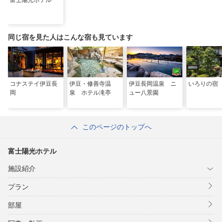
富士陽光ホテル
同じ宿を見た人はこんな宿も見ています
コナステイ伊豆長
伊豆・修善寺温
伊豆長岡温泉 ニ
いろりの宿
岡
泉 ホテル滝亭
ュー八景園
このページのトップへ
富士陽光ホテル
施設紹介
プラン
部屋