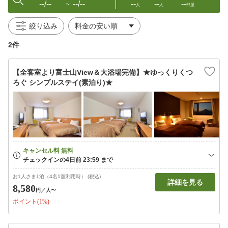
--/--
--/--
--
--
--
〜
人
人
部屋
絞り込み
2件
【全客室より富士山View＆大浴場完備】★ゆっくりくつ
ろぐ シンプルステイ(素泊り)★
お1人さま1泊（4名1室利用時） (税込)
詳細を見る
8,580
円
／人〜
ポイント(1%)