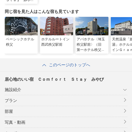
Ｓｔａｙ みやび
同じ宿を見た人はこんな宿も見ています
ベーシックホテル
ホテルルートイン
アパホテル〈埼玉
天然温泉「
秩父
西武秩父駅前
秩父駅前〉（旧
湯」ホテル
第一ホテル秩父）
インＧｒａ
父
このページのトップへ
居心地のいい宿 Ｃｏｍｆｏｒｔ Ｓｔａｙ みやび
施設紹介
プラン
部屋
写真・動画