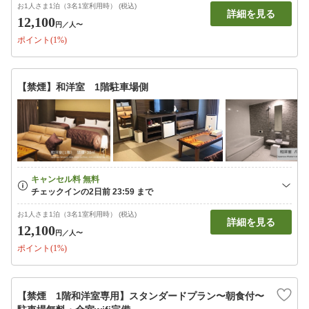
お1人さま1泊（3名1室利用時） (税込)
詳細を見る
12,100
円
／人〜
ポイント(1%)
【禁煙】和洋室 1階駐車場側
お1人さま1泊（3名1室利用時） (税込)
詳細を見る
12,100
円
／人〜
ポイント(1%)
【禁煙 1階和洋室専用】スタンダードプラン〜朝食付〜