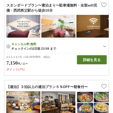
スタンダードプラン〜素泊まり〜駐車場無料・全室wifi完
備・西武秩父駅から徒歩10分
お1人さま1泊（2名1室利用時） (税込)
詳細を見る
7,150
円
／人〜
ポイント(1%)
【連泊】３泊以上の連泊プラン５％OFF〜朝食付〜