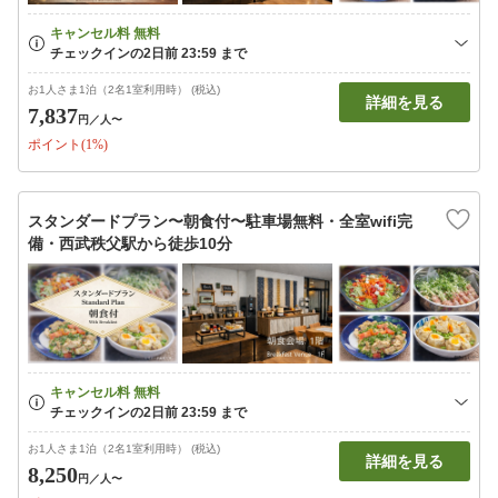
お1人さま1泊（2名1室利用時） (税込)
詳細を見る
7,837
円
／人〜
ポイント(1%)
スタンダードプラン〜朝食付〜駐車場無料・全室wifi完
備・西武秩父駅から徒歩10分
お1人さま1泊（2名1室利用時） (税込)
詳細を見る
8,250
円
／人〜