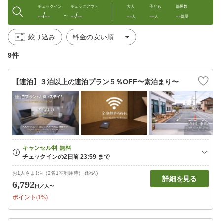
チェックイン
チェックアウト
大人
子ども
部屋数
--/--
--/--
--
--
--
〜
人
人
部屋
絞り込み
9件
【連泊】３泊以上の連泊プラン５％OFF〜素泊まり〜
お1人さま1泊（2名1室利用時） (税込)
詳細を見る
6,792
円
／人〜
ポイント(1%)