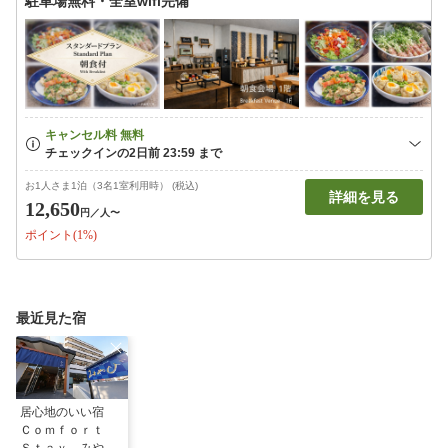
駐車場無料・全室wifi完備
お1人さま1泊（3名1室利用時） (税込)
詳細を見る
12,650
円
／人〜
ポイント(1%)
最近見た宿
居心地のいい宿
Ｃｏｍｆｏｒｔ