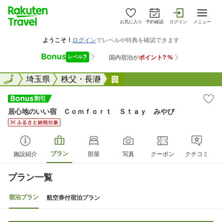
お気に入り
予約確認
ログイン
メニュー
全国
全国
埼玉県
秩父・長瀞
居心地のいい宿 Ｃｏｍｆ
居心地のいい宿 Ｃｏｍｆｏｒｔ Ｓｔａｙ みやび
プラン
施設紹介
部屋
写真
クーポン
クチコミ
プラン一覧
宿泊プラン
航空券付宿泊プラン