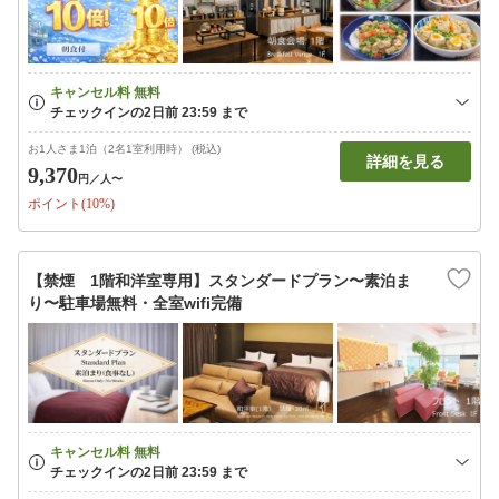
お1人さま1泊（2名1室利用時） (税込)
詳細を見る
9,370
円
／人〜
ポイント(10%)
【禁煙 1階和洋室専用】スタンダードプラン〜素泊ま
り〜駐車場無料・全室wifi完備