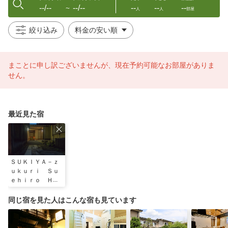
--/--
--/--
--
--
--
〜
人
人
部屋
絞り込み
まことに申し訳ございませんが、現在予約可能なお部屋がありま
せん。
最近見た宿
ＳＵＫＩＹＡ－ｚ
ｕｋｕｒｉ Ｓｕ
ｅｈｉｒｏ Ｈｏ
ｕｓｅ
同じ宿を見た人はこんな宿も見ています