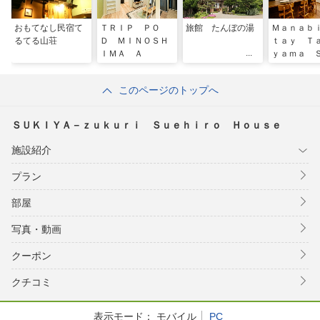
おもてなし民宿て
ＴＲＩＰ ＰＯ
旅館 たんぼの湯
Ｍａｎａｂ
るてる山荘
Ｄ ＭＩＮＯＳＨ
ｔａｙ Ｔ
ＩＭＡ Ａ
ｙａｍａ 
ＵＲＡ
このページのトップへ
ＳＵＫＩＹＡ－ｚｕｋｕｒｉ Ｓｕｅｈｉｒｏ Ｈｏｕｓｅ
施設紹介
プラン
部屋
写真・動画
クーポン
クチコミ
表示モード：
モバイル
PC