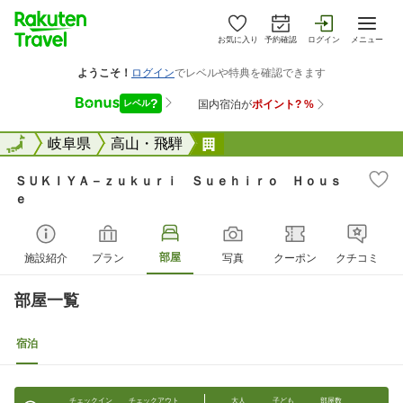
お気に入り
予約確認
ログイン
メニュー
全国
全国
岐阜県
高山・飛騨
ＳＵＫＩＹＡ&#65293;
ＳＵＫＩＹＡ－ｚｕｋｕｒｉ Ｓｕｅｈｉｒｏ Ｈｏｕｓ
ｅ
部屋
施設紹介
プラン
写真
クーポン
クチコミ
部屋一覧
宿泊
チェックイン
チェックアウト
大人
子ども
部屋数