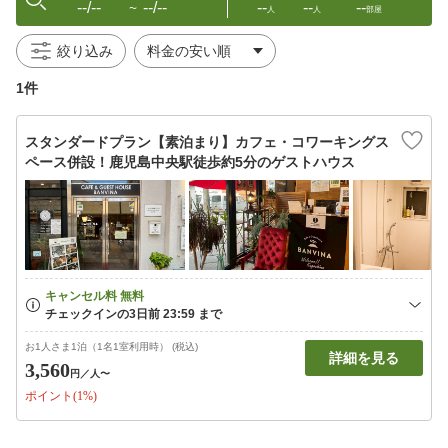
--/--
--/--
--
--
--
〜
人
人
部屋
絞り込み
1件
スタンダードプラン【素泊まり】カフェ・コワーキングス
ペース併設！鹿児島中央駅徒歩約5分のゲストハウス
お1人さま1泊（1名1室利用時） (税込)
詳細を見る
3,560
円
／人〜
ポイント(1%)