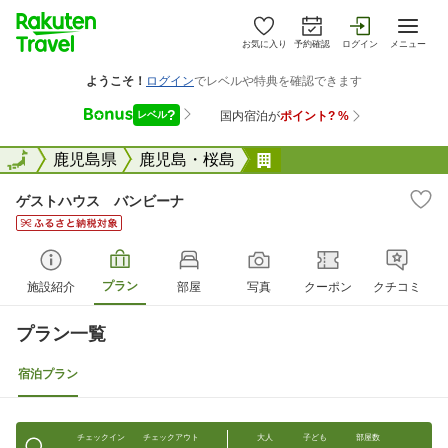
お気に入り
予約確認
ログイン
メニュー
全国
全国
鹿児島県
鹿児島・桜島
ゲストハウス バンビ
ゲストハウス バンビーナ
プラン
施設紹介
部屋
写真
クーポン
クチコミ
プラン一覧
宿泊プラン
チェックイン
チェックアウト
大人
子ども
部屋数