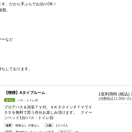
ます。だから手ぶらでお泊りOK！
放題。
ヤーなど
待ちしております。
【喫煙】Aタイプルーム
1室利用時 (税込)
(消費税込11,900~23,
バス・トイレ付
ダブル
ブロアバス＆浴室ＴＶ付。４Ｋ５０インチＴＶでＶ
ＯＤを無料で思う存分お楽しみ頂けます。 クイー
ンベッド1台/バス・トイレ別
朝食なし 夕食なし
1人〜2人
食事
人数