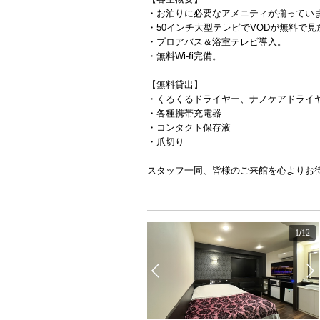
・お泊りに必要なアメニティが揃ってい
・50インチ大型テレビでVODが無料で見
・ブロアバス＆浴室テレビ導入。
・無料Wi-fi完備。
【無料貸出】
・くるくるドライヤー、ナノケアドライ
・各種携帯充電器
・コンタクト保存液
・爪切り
スタッフ一同、皆様のご来館を心よりお
1
/
12