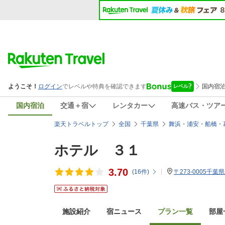
国内宿泊
交通＋宿
レンタカー
高速バス・ツア
楽天トラベルトップ
全国
千葉県
舞浜・浦安・船橋・
ホテル ３１
3.70
(
16
件)
〒273-0005千葉県
施設紹介
宿ニュース
プラン一覧
部屋