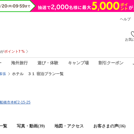
ヘルプ
お気
ー
海外旅行
遊び・体験
キャンプ場
割引クーポン
ホテル ３１ 宿泊プラン一覧
幕張
船橋市本町2-15-25
一覧
写真・動画(39)
地図・アクセス
お客さまの声(
16
)