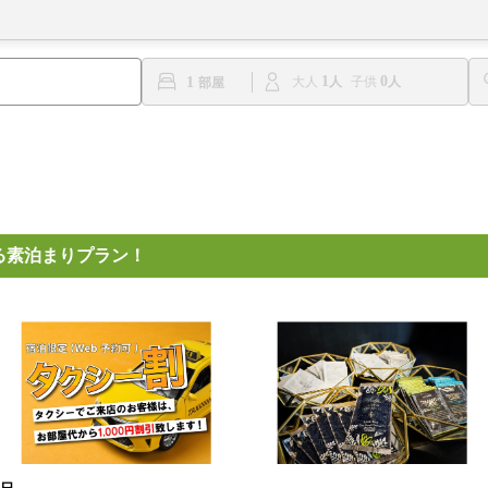
1
0
1
大人
子供
る素泊まりプラン！