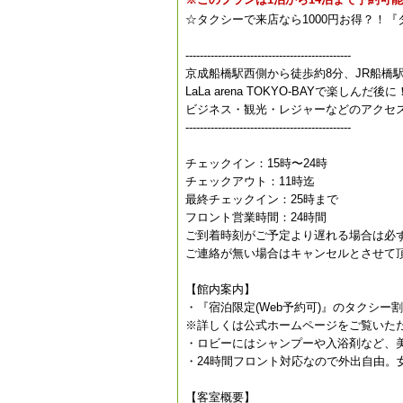
☆タクシーで来店なら1000円お得？！
----------------------------------------------
京成船橋駅西側から徒歩約8分、JR船橋駅
LaLa arena TOKYO-BAYで楽しんだ後に
ビジネス・観光・レジャーなどのアクセ
----------------------------------------------
チェックイン：15時〜24時
チェックアウト：11時迄
最終チェックイン：25時まで
フロント営業時間：24時間
ご到着時刻がご予定より遅れる場合は必
ご連絡が無い場合はキャンセルとさせて
【館内案内】
・『宿泊限定(Web予約可)』のタクシー
※詳しくは公式ホームページをご覧いた
・ロビーにはシャンプーや入浴剤など、
・24時間フロント対応なので外出自由。
【客室概要】