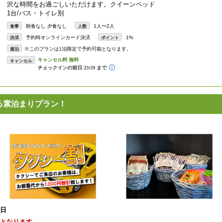
沢な時間をお過ごしいただけます。クイーンベッド
1台/バス・トイレ別
朝食なし 夕食なし
1人〜2人
食事
人数
予約時オンラインカード決済
1%
決済
ポイント
※このプランは1泊限定で予約可能となります。
連泊
キャンセル
る素泊まりプラン！
0日
能となります。