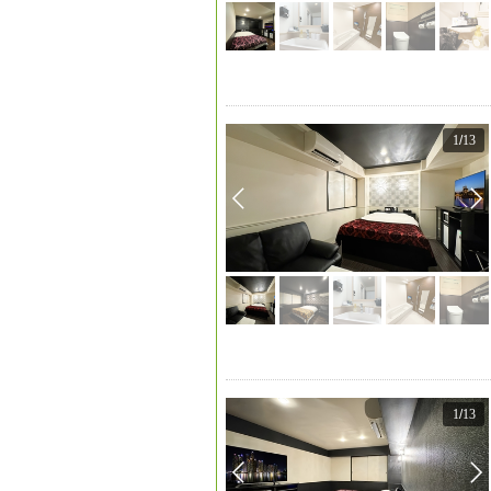
1
/
13
1
/
13