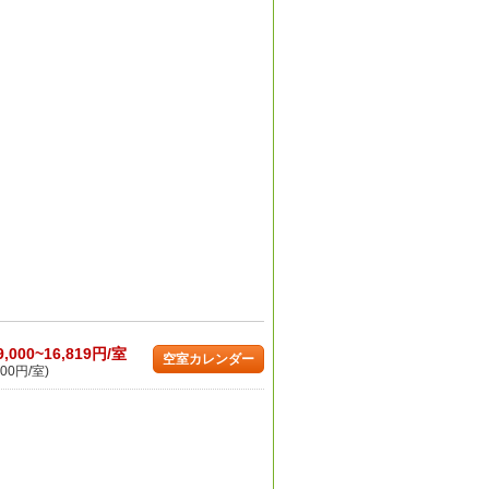
9,000~16,819円/室
空室カレンダー
00円/室)