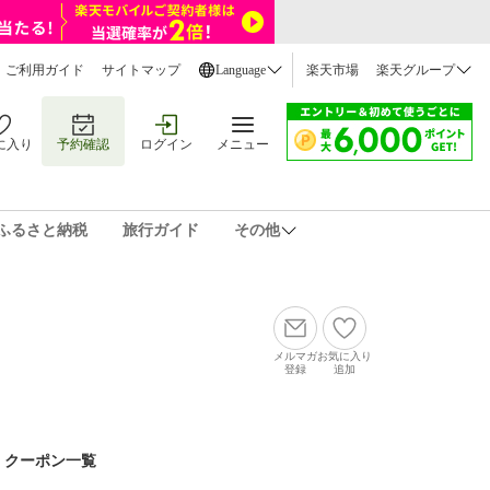
ご利用ガイド
サイトマップ
Language
楽天市場
楽天グループ
に入り
予約確認
ログイン
メニュー
ふるさと納税
旅行ガイド
その他
メルマガ
お気に入り
登録
追加
クーポン一覧