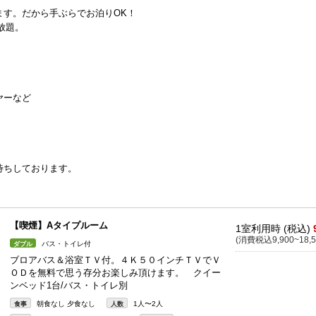
ます。だから手ぶらでお泊りOK！
放題。
ヤーなど
待ちしております。
【喫煙】Aタイプルーム
1室利用時 (税込)
(消費税込9,900~18,5
バス・トイレ付
ダブル
ブロアバス＆浴室ＴＶ付。４Ｋ５０インチＴＶでＶ
ＯＤを無料で思う存分お楽しみ頂けます。 クイー
ンベッド1台/バス・トイレ別
朝食なし 夕食なし
1人〜2人
食事
人数