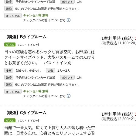
予約時オンラインカード決済
1%
決済
ポイント
※このプランは1泊限定で予約可能となります。
連泊
キャンセル
【喫煙】Bタイプルーム
1室利用時 (税込)
(消費税込11,100~20,
バス・トイレ付
ダブル
日々の喧騒を忘れるシックな寛ぎ空間。お部屋には
クイーンサイズベッド、大型バスルームでのんびり
とお寛ぎください。 バス・トイレ別
朝食なし 夕食なし
1人〜2人
食事
人数
予約時オンラインカード決済
1%
決済
ポイント
※このプランは1泊限定で予約可能となります。
連泊
キャンセル
【喫煙】Cタイプルーム
1室利用時 (税込)
(消費税込12,300~21,
バス・トイレ付
ダブル
当館で一番人気。広くて上質な大人の落ち着いた空
間は、日常を忘れ、心身ともにリフレッシュする贅