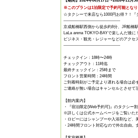
【期間】2024年06月17日〜2026年11月3
※このプランは1泊限定で予約可能となり
☆タクシーで来店なら1000円お得？！
----------------------------------------------
京成船橋駅西側から徒歩約8分、JR船橋駅
LaLa arena TOKYO-BAYで楽しんだ後に
ビジネス・観光・レジャーなどのアクセ
----------------------------------------------
チェックイン：18時〜24時
チェックアウト：11時迄
最終チェックイン：25時まで
フロント営業時間：24時間
ご到着時刻がご予定より遅れる場合は必
ご連絡が無い場合はキャンセルとさせて
【館内案内】
・『宿泊限定(Web予約可)』のタクシー
※詳しくは公式ホームページをご覧いた
・ロビーにはシャンプーや入浴剤など、
・24時間フロント対応なので外出自由。
【客室概要】