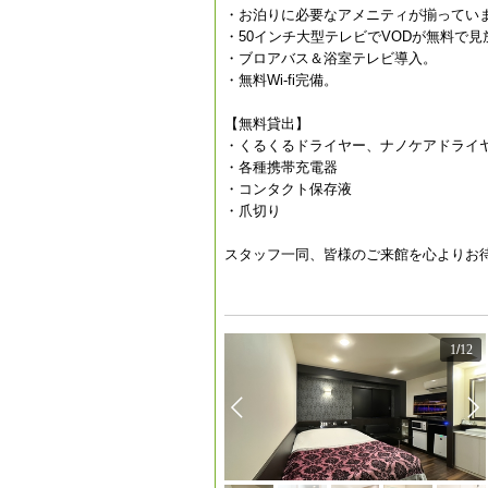
・お泊りに必要なアメニティが揃ってい
・50インチ大型テレビでVODが無料で見
・ブロアバス＆浴室テレビ導入。
・無料Wi-fi完備。
【無料貸出】
・くるくるドライヤー、ナノケアドライ
・各種携帯充電器
・コンタクト保存液
・爪切り
スタッフ一同、皆様のご来館を心よりお
1
/
12