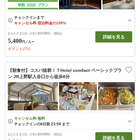
お1人さま1泊（2名1室利用時） (税込)
詳細を見る
5,400
円
／人〜
ポイント(1%)
【朝食付】コスパ抜群！？Hotel comfact ベーシックプラ
ン JR上野駅入谷口から徒歩8分
お1人さま1泊（2名1室利用時） (税込)
詳細を見る