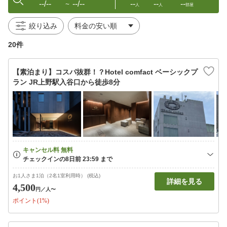
--/--
--/--
--
--
--
〜
人
人
部屋
絞り込み
20件
【素泊まり】コスパ抜群！？Hotel comfact ベーシックプ
ラン JR上野駅入谷口から徒歩8分
お1人さま1泊（2名1室利用時） (税込)
詳細を見る
4,500
円
／人〜
ポイント(1%)