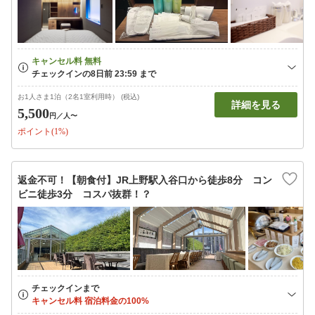
お1人さま1泊（2名1室利用時） (税込)
詳細を見る
5,500
円
／人〜
ポイント(1%)
返金不可！【朝食付】JR上野駅入谷口から徒歩8分 コン
ビニ徒歩3分 コスパ抜群！？