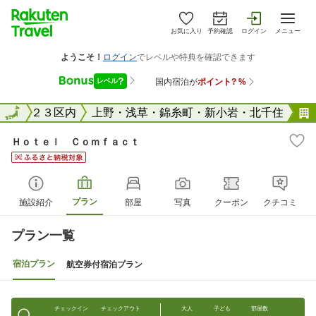
お気に入り
予約確認
ログイン
メニュー
東京２３区内
全国
上野・浅草・錦糸町・新小岩・北千住
Ｈｏｔｅｌ Ｃｏｍｆａｃｔ
プラン
施設紹介
部屋
写真
クーポン
クチコミ
プラン一覧
宿泊プラン
航空券付宿泊プラン
チェックイン
チェックアウト
大人
子ども
部屋数