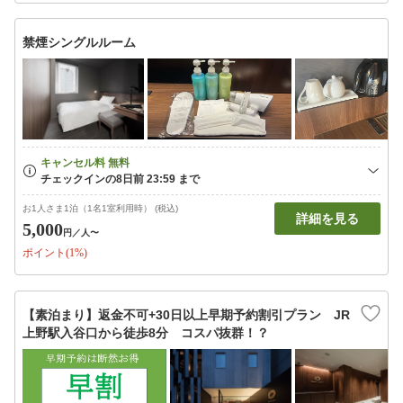
禁煙シングルルーム
お1人さま1泊（1名1室利用時） (税込)
詳細を見る
5,000
円
／人〜
ポイント(1%)
【素泊まり】返金不可+30日以上早期予約割引プラン JR
上野駅入谷口から徒歩8分 コスパ抜群！？