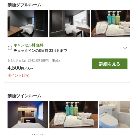
禁煙ダブルルーム
お1人さま1泊（2名1室利用時） (税込)
詳細を見る
4,500
円
／人〜
ポイント(1%)
禁煙ツインルーム