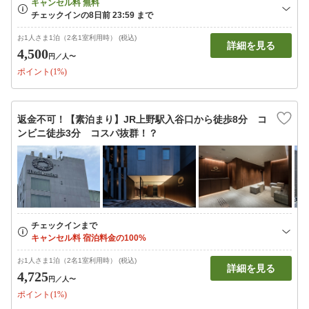
お1人さま1泊（2名1室利用時） (税込)
詳細を見る
4,500
円
／人〜
ポイント(1%)
返金不可！【素泊まり】JR上野駅入谷口から徒歩8分 コ
ンビニ徒歩3分 コスパ抜群！？
お1人さま1泊（2名1室利用時） (税込)
詳細を見る
4,725
円
／人〜
ポイント(1%)