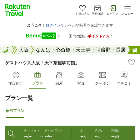
お気に入り
予約確認
ログイン
メニュー
大阪府
全国
大阪
なんば・心斎橋・天王寺・阿倍野・長居
ゲストハウス大阪「天下茶屋駅前館」
プラン
施設紹介
部屋
写真
クーポン
クチコミ
プラン一覧
宿泊プラン
チェックイン
チェックアウト
大人
子ども
部屋数
--/--
--/--
--
--
--
〜
人
人
部屋