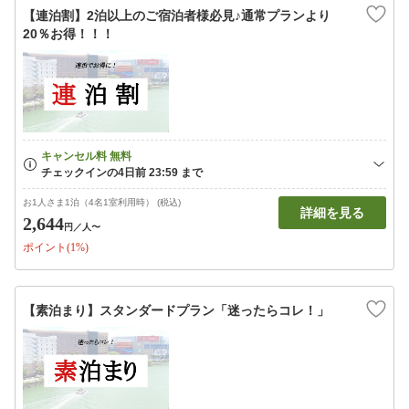
【連泊割】2泊以上のご宿泊者様必見♪通常プランより
20％お得！！！
お1人さま1泊（4名1室利用時） (税込)
詳細を見る
2,644
円
／人〜
ポイント(1%)
【素泊まり】スタンダードプラン「迷ったらコレ！」