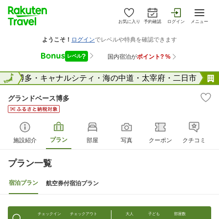
お気に入り
予約確認
ログイン
メニュー
県
全国
博多・キャナルシティ・海の中道・太宰府・二日市
グランドベース博多
プラン
施設紹介
部屋
写真
クーポン
クチコミ
プラン一覧
宿泊プラン
航空券付宿泊プラン
チェックイン
チェックアウト
大人
子ども
部屋数