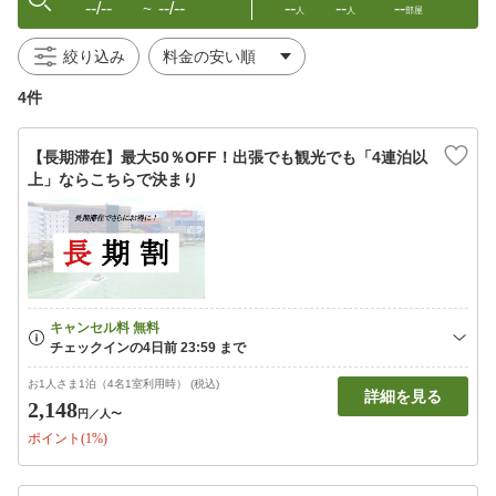
--/--
--/--
--
--
--
〜
人
人
部屋
絞り込み
4件
【長期滞在】最大50％OFF！出張でも観光でも「4連泊以
上」ならこちらで決まり
お1人さま1泊（4名1室利用時） (税込)
詳細を見る
2,148
円
／人〜
ポイント(1%)