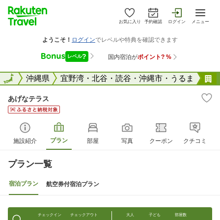
お気に入り
予約確認
ログイン
メニュー
全国
全国
沖縄県
宜野湾・北谷・読谷・沖縄市・うるま
あげなテラス
プラン
施設紹介
部屋
写真
クーポン
クチコミ
プラン一覧
宿泊プラン
航空券付宿泊プラン
チェックイン
チェックアウト
大人
子ども
部屋数