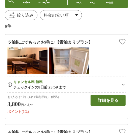
--/--
--/--
--
--
--
〜
人
人
部屋
絞り込み
6件
５泊以上でもっとお得に♪【素泊まりプラン】
お1人さま1泊（4名1室利用時） (税込)
詳細を見る
3,800
円
／人〜
ポイント(1%)
４泊以上でもっとお得に♪【素泊まりプラン】