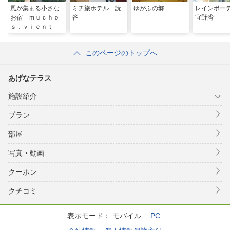
風が集まる小さな
ミチ旅ホテル 読
ゆがふの郷
レインボー
お宿 ｍｕｃｈｏ
谷
宜野湾
ｓ．ｖｉｅｎｔｏ
ｓ
このページのトップへ
あげなテラス
施設紹介
プラン
部屋
写真・動画
クーポン
クチコミ
表示モード：
モバイル
PC