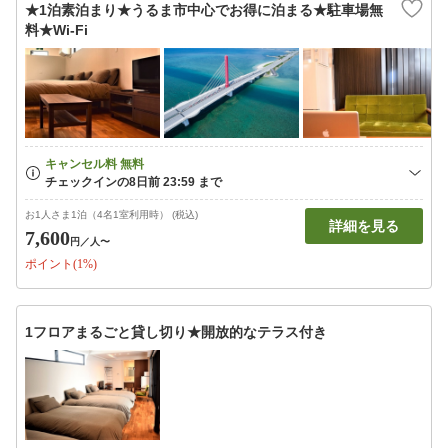
★1泊素泊まり★うるま市中心でお得に泊まる★駐車場無
料★Wi-Fi
お1人さま1泊（4名1室利用時） (税込)
詳細を見る
7,600
円
／人〜
ポイント(1%)
1フロアまるごと貸し切り★開放的なテラス付き