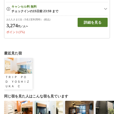
お1人さま1泊（5名1室利用時） (税込)
詳細を見る
3,274
円
／人〜
ポイント(1%)
最近見た宿
ＴＲＩＰ ＰＯ
Ｄ ＹＯＳＨＩＺ
ＵＫＡ Ｃ
同じ宿を見た人はこんな宿も見ています