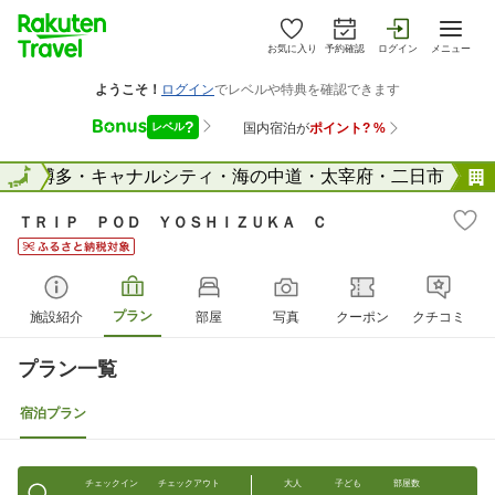
お気に入り
予約確認
ログイン
メニュー
県
全国
博多・キャナルシティ・海の中道・太宰府・二日市
ＴＲＩＰ ＰＯＤ ＹＯＳＨＩＺＵＫＡ Ｃ
プラン
施設紹介
部屋
写真
クーポン
クチコミ
プラン一覧
宿泊プラン
チェックイン
チェックアウト
大人
子ども
部屋数