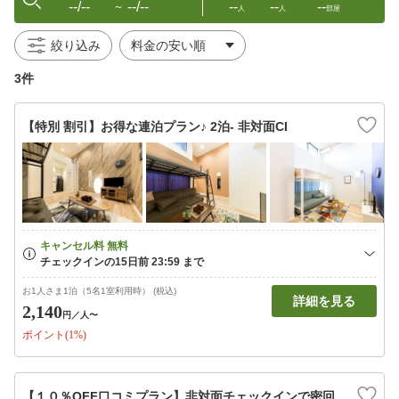
--/--
--/--
--
--
--
〜
人
人
部屋
絞り込み
3件
【特別 割引】お得な連泊プラン♪ 2泊- 非対面CI
お1人さま1泊（5名1室利用時） (税込)
詳細を見る
2,140
円
／人〜
ポイント(1%)
【１０％OFF口コミプラン】非対面チェックインで密回