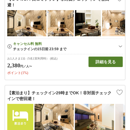
避！
お1人さま1泊（5名1室利用時） (税込)
詳細を見る
2,380
円
／人〜
ポイント(1%)
【素泊まり】チェックイン29時までOK！非対面チェック
インで密回避！