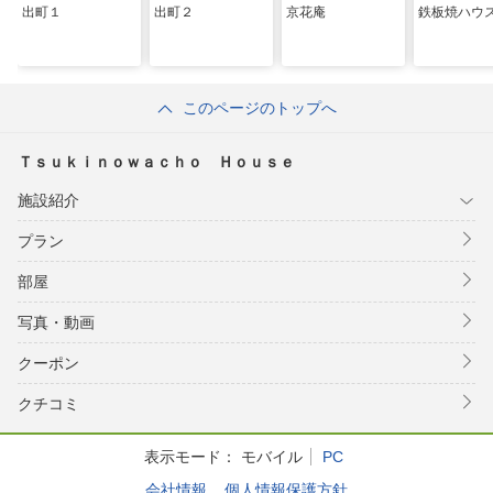
出町１
出町２
京花庵
鉄板焼ハウ
このページのトップへ
Ｔｓｕｋｉｎｏｗａｃｈｏ Ｈｏｕｓｅ
施設紹介
プラン
部屋
写真・動画
クーポン
クチコミ
表示モード：
モバイル
PC
会社情報
個人情報保護方針