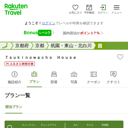
お気に入り
予約確認
ログイン
メニュー
全国
全国
京都府
京都
祇園・東山・北白川
Ｔｓｕｋｉ
Ｔｓｕｋｉｎｏｗａｃｈｏ Ｈｏｕｓｅ
プラン
施設紹介
部屋
写真
クーポン
クチコミ
プラン一覧
宿泊プラン
チェックイン
チェックアウト
大人
子ども
部屋数