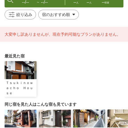
--/--
--/--
--
--
--
〜
人
人
部屋
絞り込み
大変申し訳ありませんが、現在予約可能なプランがありません。
最近見た宿
Ｔｓｕｋｉｎｏｗ
ａｃｈｏ Ｈｏｕ
ｓｅ
同じ宿を見た人はこんな宿も見ています