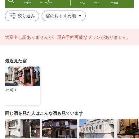
--/--
--/--
--
--
--
〜
人
人
部屋
絞り込み
大変申し訳ありませんが、現在予約可能なプランがありません。
最近見た宿
出町１
同じ宿を見た人はこんな宿も見ています