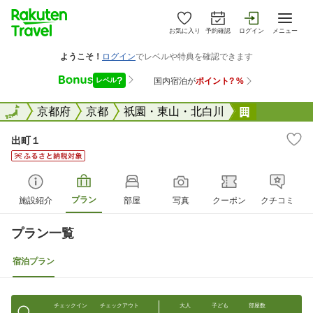
お気に入り
予約確認
ログイン
メニュー
全国
全国
京都府
京都
祇園・東山・北白川
出町１
出町１
プラン
施設紹介
部屋
写真
クーポン
クチコミ
プラン一覧
宿泊プラン
チェックイン
チェックアウト
大人
子ども
部屋数