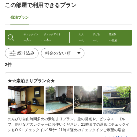
この部屋で利用できるプラン
宿泊プラン
チェックイン
チェックアウト
大人
子ども
部屋数
--/--
--/--
--
--
--
〜
人
人
部屋
絞り込み
2件
★☆素泊まりプラン☆★
のんびり自由時間多めの素泊まりプラン。旅の拠点や、ビジネス、ゴル
フ、釣りなどのレジャーにお使いください。21時までの遅めにチェックイ
ンもO.K！チェックイン15時〜21時※遅めのチェックインご希望の場合は
ご連絡ください。チェックアウト翌日10時●--お風呂--●男湯女湯共々、檜