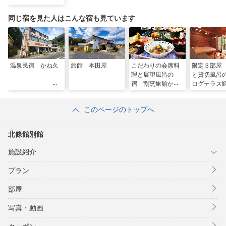
同じ宿を見た人はこんな宿も見ています
温泉民宿 かね久
旅館 本田屋
こだわりの会席料
限定３部屋
理と展望風呂の
と貸切風
宿 割烹旅館かめ
ログテラス
や
このページのトップへ
北條館別館
施設紹介
プラン
部屋
写真・動画