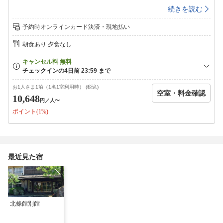
ち着くダイニングレストラン「北條館別館otonari」にて朝食をお召し上が
続きを読む
りいただけます。●--お宿周辺情報--●☆袋田の滝☆観光りんご狩り☆旧上
岡小学校☆常陸太田竜神峡のバンジージャンプ※当館から袋田の滝までは
予約時オンラインカード決済・現地払い
歩いて15分！お散歩気分で袋田を散策してみてはいかが？袋田の滝は長さ
120m、幅73m。冬は「氷瀑」と呼ばれ日本三名瀑に選ばれております。
朝食あり 夕食なし
別名「四度の滝」と呼ばれ滝川が4段に岩肌を落ちることから名づけられ
たとされる説と、その昔、この地を訪れた西行法師が「この滝は四季に一
度ずつ来てみなければ真の風趣は味わえない」と、この滝を絶賛したと伝
えられていることから名づけられたとされる説があります。☆気楽にふら
っと奥久慈ハイキングなどいかがですか？☆大子町には茨城県内最高峰の
お1人さま1泊（1名1室利用時） (税込)
空室・料金確認
八溝山、男体山、月居山がございます。初心者からのコースもありますの
10,648
円
／人〜
で、汗をかいてみませんか？●--お風呂--●男湯女湯共々、檜でぐるりと回
ポイント(1%)
りを囲んだ落ち着いた作りになっております。ゆったりお風呂で旅の疲れ
をお流しくださいませ。※温泉ではありません。入浴時間15時〜23時、6
時〜9時●--Q＆A、注意事項--●・IN/15:00〜19:00OUT/〜10:00・【ご朝
食】開始お時間7:30〜最終開始お時間8:30〜
最近見た宿
北條館別館