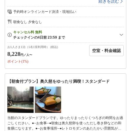
続きを読む
でぐるりと回りを囲んだ落ち着いた作りになっております。ゆったりお風
呂で旅の疲れをお流しくださいませ。※温泉ではありません。入浴時間夜
予約時オンラインカード決済・現地払い
15時〜23時朝6時〜9時
朝食なし 夕食なし
お1人さま1泊（1名1室利用時） (税込)
空室・料金確認
8,228
円
／人〜
ポイント(1%)
【朝食付プラン】奥久慈をゆったり満喫！スタンダード
当館のスタンダードプランです。ゆったりまったりくつろぎの時間をお過
ごしください。●--お食事--●朝食は奥久慈卵を使っただし巻き卵などの和
食膳になります。●--お食事場所--●レトロモダンのあたたかい雰囲気が落