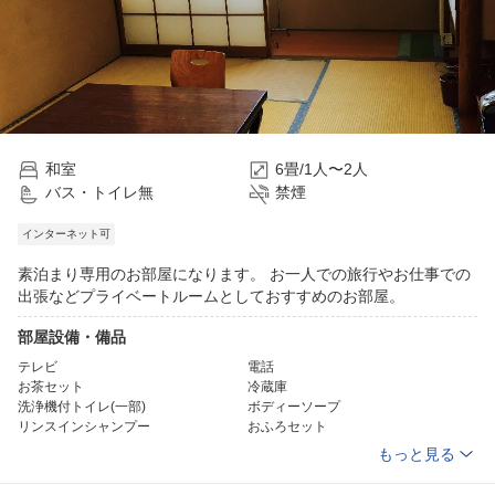
和室
6畳/1人〜2人
バス・トイレ無
禁煙
インターネット可
素泊まり専用のお部屋になります。 お一人での旅行やお仕事での
出張などプライベートルームとしておすすめのお部屋。
部屋設備・備品
テレビ
電話
お茶セット
冷蔵庫
洗浄機付トイレ(一部)
ボディーソープ
リンスインシャンプー
おふろセット
タオル
バスタオル
もっと見る
浴衣