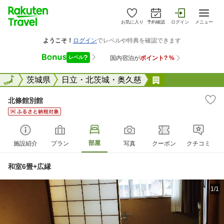
お気に入り
予約確認
ログイン
メニュー
全国
全国
茨城県
日立・北茨城・奥久慈
北條館別館
北條館別館
部屋
施設紹介
プラン
写真
クーポン
クチコミ
和室6畳+広縁
1/1