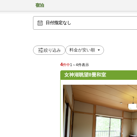
宿泊
日付指定なし
絞り込み
4
件中
1～4件表示
女神湖眺望8畳和室