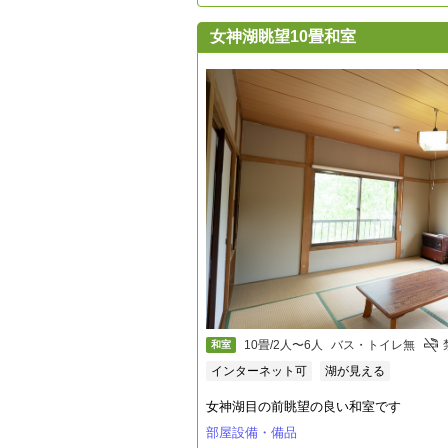
女神湖眺望10畳和室
10畳/2人〜6人
バス・トイレ無
和室
インターネット可
湖が見える
女神湖目の前眺望の良い和室です
部屋設備・備品