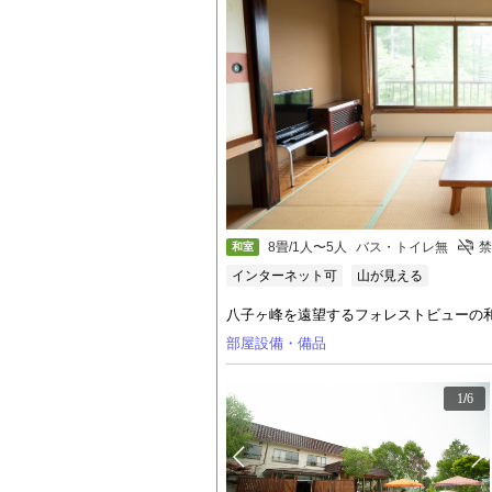
8畳/1人〜5人
バス・トイレ無
禁
和室
インターネット可
山が見える
八子ヶ峰を遠望するフォレストビューの
部屋設備・備品
1
/
6