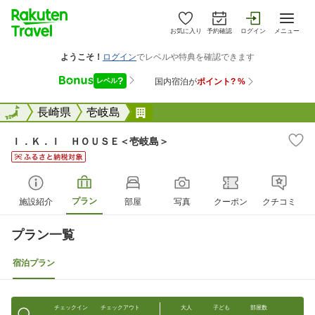
お気に入り
予約確認
ログイン
メニュー
全国
全国
長崎県
壱岐島
Ｉ．Ｋ．Ｉ ＨＯＵＳＥ＜壱岐
Ｉ．Ｋ．Ｉ ＨＯＵＳＥ＜壱岐島＞
プラン
施設紹介
部屋
写真
クーポン
クチコミ
プラン一覧
宿泊プラン
チェックイン
チェックアウト
大人
子ども
部屋数