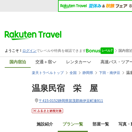
国内宿泊
交通＋宿
レンタカー
高速バス・ツア
温
楽天トラベルトップ
全国
静岡県
下田・南伊豆
温泉民宿 栄 屋
〒415-0152静岡県賀茂郡南伊豆町湊911
施設紹介
プラン一覧
部屋一覧
写真・動