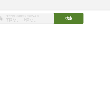
合計料金
※1部屋あたりの税込金額
検索
〜
。