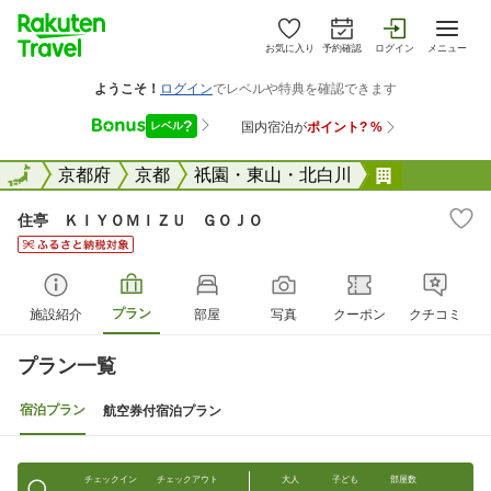
お気に入り
予約確認
ログイン
メニュー
全国
全国
京都府
京都
祇園・東山・北白川
住亭 ＫＩ
住亭 ＫＩＹＯＭＩＺＵ ＧＯＪＯ
プラン
施設紹介
部屋
写真
クーポン
クチコミ
プラン一覧
宿泊プラン
航空券付宿泊プラン
チェックイン
チェックアウト
大人
子ども
部屋数