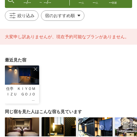
--/--
--/--
--
--
--
〜
人
人
部屋
絞り込み
大変申し訳ありませんが、現在予約可能なプランがありません。
最近見た宿
住亭 ＫＩＹＯＭ
ＩＺＵ ＧＯＪＯ
同じ宿を見た人はこんな宿も見ています