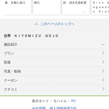
奏 京都八条口
映己
鈴 清水五条町家
Ｒｉｎｎ 
ａｇａｗａ
ｏ Ｇｒａ
（鈴ホテル
町グランデ
このページのトップへ
住亭 ＫＩＹＯＭＩＺＵ ＧＯＪＯ
施設紹介
プラン
部屋
写真・動画
クーポン
クチコミ
表示モード：
モバイル
PC
会社情報
個人情報保護方針